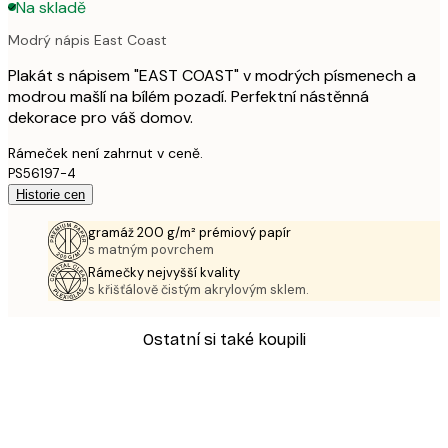
Na skladě
Modrý nápis East Coast
Plakát s nápisem "EAST COAST" v modrých písmenech a
modrou mašlí na bílém pozadí. Perfektní nástěnná
dekorace pro váš domov.
Rámeček není zahrnut v ceně.
PS56197-4
Historie cen
gramáž 200 g/m² prémiový papír
s matným povrchem
Rámečky nejvyšší kvality
s křišťálově čistým akrylovým sklem.
Ostatní si také koupili