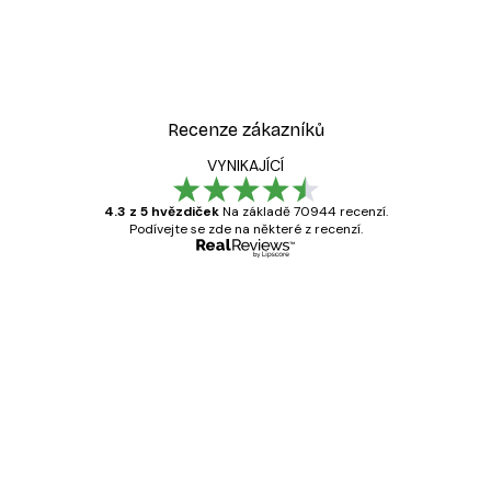
Recenze zákazníků
VYNIKAJÍCÍ
4.3 z 5 hvězdiček
Na základě 70944 recenzí.
Podívejte se zde na některé z recenzí.
Ověřený kupující
Recenze
zákazníků
Velmi kvalitní tisk
19 úno
Hana Š