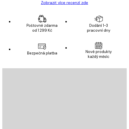
Zobrazit více recenzí zde
Poštovné zdarma
Dodání 1-3
od 1 299 Kč
pracovní dny
Nové produkty
Bezpečná platba
každý měsíc
E-mail
ODESLAT