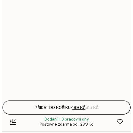
1
21x30 cm
3
287,
30x40 cm
4
496,
50x70 cm
8
633,
70x100 cm
1 0
1 438,
100x150 cm
2 3
Frame
options
PŘIDAT DO KOŠÍKU
-
189 KČ
315 KČ
Dodání 1-3 pracovní dny
Poštovné zdarma od 1 299 Kč