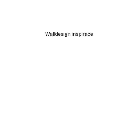
Cesta k oceánu Plakát
Od 189 Kč
315 Kč
Walldesign inspirace