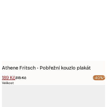
Product
images
Athene Fritsch - Pobřežní kouzlo plakát
189 Kč
315 Kč
-40%*
Velikost