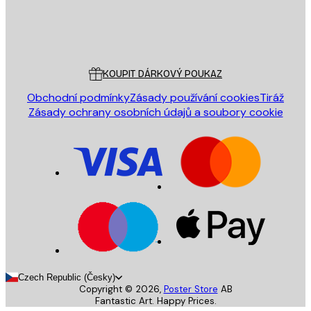
Obchod
Poster Store
Zákaznický servis
KOUPIT DÁRKOVÝ POUKAZ
Obchodní podmínky
Zásady používání cookies
Tiráž
Zásady ochrany osobních údajů a soubory cookie
Czech Republic (Česky)
Copyright ©
2026
,
Poster Store
AB
Fantastic Art. Happy Prices.