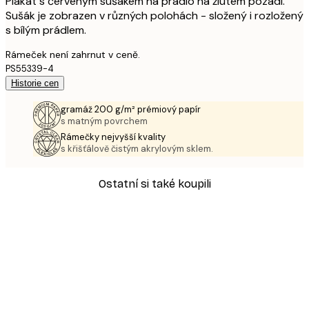
Plakát s červeným sušákem na prádlo na žlutém pozadí.
Sušák je zobrazen v různých polohách - složený i rozložený
s bílým prádlem.
Rámeček není zahrnut v ceně.
PS55339-4
Historie cen
gramáž 200 g/m² prémiový papír
s matným povrchem
Rámečky nejvyšší kvality
s křišťálově čistým akrylovým sklem.
Ostatní si také koupili