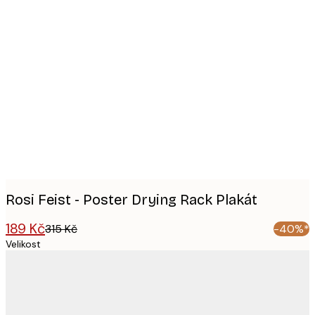
Product
images
Rosi Feist - Poster Drying Rack Plakát
189 Kč
315 Kč
-40%*
Velikost