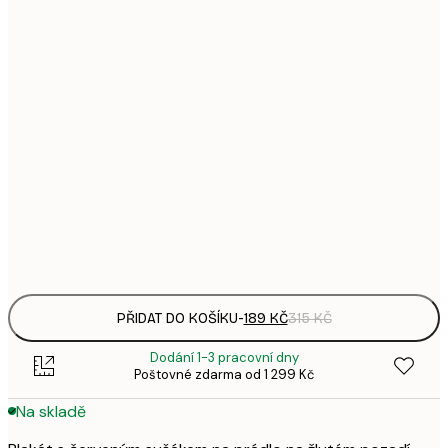
1
21x30 cm
3
496,
50x70 cm
8
633,
70x100 cm
1 0
1 438,
100x150 cm
2 3
Frame
options
PŘIDAT DO KOŠÍKU
-
189 KČ
315 KČ
Dodání 1-3 pracovní dny
Poštovné zdarma od 1 299 Kč
Na skladě