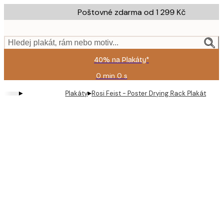
Skip
Poštovné zdarma od 1 299 Kč
to
main
content.
Hledej plakát, rám nebo motiv...
40% na Plakáty*
0 min
0 s
Platné
do:
▸
▸
Plakáty
Rosi Feist - Poster Drying Rack Plakát
2026-
08-
09