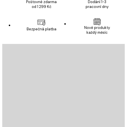
Poštovné zdarma
Dodání 1-3
od 1 299 Kč
pracovní dny
Nové produkty
Bezpečná platba
každý měsíc
E-mail
ODESLAT
Obchod
Poster Store
Zákaznický servis