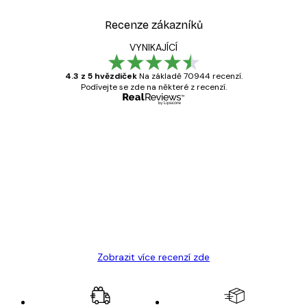
Recenze zákazníků
VYNIKAJÍCÍ
4.3 z 5 hvězdiček
Na základě 70944 recenzí.
Podívejte se zde na některé z recenzí.
Ověřený kupující
Recenze
zákazníků
Velmi kvalitní tisk
19 úno
Hana Š
Zobrazit více recenzí zde