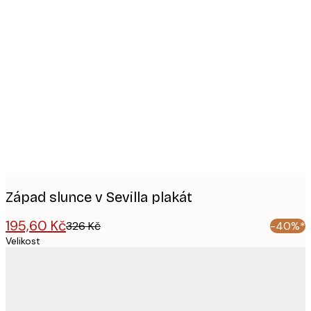
Product
images
Západ slunce v Sevilla plakát
195,60 Kč
326 Kč
-40%*
Velikost