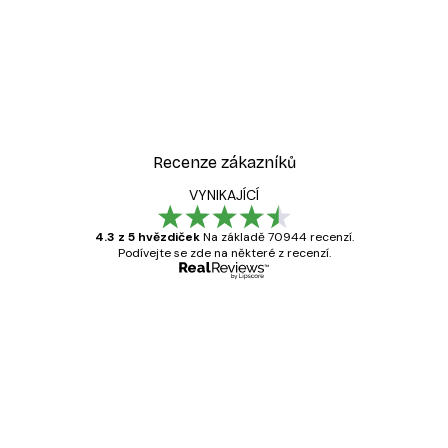
Recenze zákazníků
VYNIKAJÍCÍ
4.3 z 5 hvězdiček
Na základě 70944 recenzí.
Podívejte se zde na některé z recenzí.
Ověřený kupující
Recenze
zákazníků
Velmi kvalitní tisk
19 úno