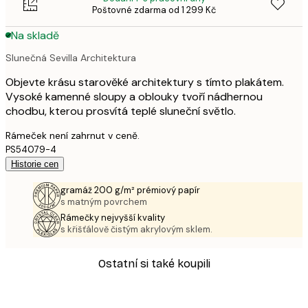
Poštovné zdarma od 1 299 Kč
Na skladě
Slunečná Sevilla Architektura
Objevte krásu starověké architektury s tímto plakátem.
Vysoké kamenné sloupy a oblouky tvoří nádhernou
chodbu, kterou prosvítá teplé sluneční světlo.
Rámeček není zahrnut v ceně.
PS54079-4
Historie cen
gramáž 200 g/m² prémiový papír
s matným povrchem
Rámečky nejvyšší kvality
s křišťálově čistým akrylovým sklem.
Ostatní si také koupili