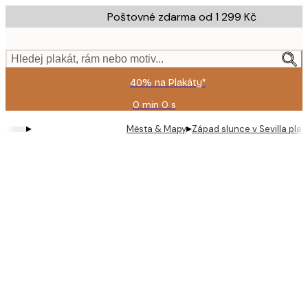
Skip
Poštovné zdarma od 1 299 Kč
to
main
content.
Hledej plakát, rám nebo motiv...
40% na Plakáty*
0 min
0 s
Platné
do:
▸
▸
Města & Mapy
Západ slunce v Sevilla plak
2026-
08-
09