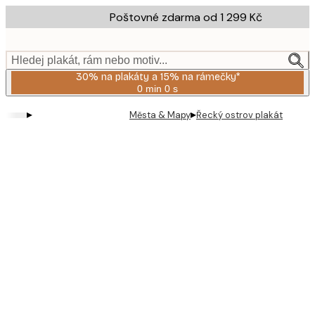
Skip
Poštovné zdarma od 1 299 Kč
to
main
content.
Hledej plakát, rám nebo motiv...
30% na plakáty a 15% na rámečky*
0 min
0 s
Platné
do:
▸
▸
Města & Mapy
Řecký ostrov plakát
2026-
08-
06