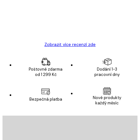
Velmi kvalitní tisk
19 úno
Hana Š
Zobrazit více recenzí zde
Poštovné zdarma
Dodání 1-3
od 1 299 Kč
pracovní dny
Nové produkty
Bezpečná platba
každý měsíc