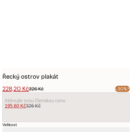
Product
images
Řecký ostrov plakát
228,20 Kč
326 Kč
-30%*
Aktivujte svou členskou cenu
195,60 Kč
326 Kč
Velikost