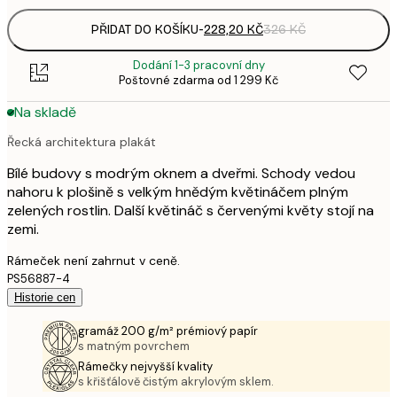
PŘIDAT DO KOŠÍKU
-
228,20 KČ
326 KČ
Dodání 1-3 pracovní dny
Poštovné zdarma od 1 299 Kč
Na skladě
Řecká architektura plakát
Bílé budovy s modrým oknem a dveřmi. Schody vedou
nahoru k plošině s velkým hnědým květináčem plným
zelených rostlin. Další květináč s červenými květy stojí na
zemi.
Rámeček není zahrnut v ceně.
PS56887-4
Historie cen
gramáž 200 g/m² prémiový papír
s matným povrchem
Rámečky nejvyšší kvality
s křišťálově čistým akrylovým sklem.