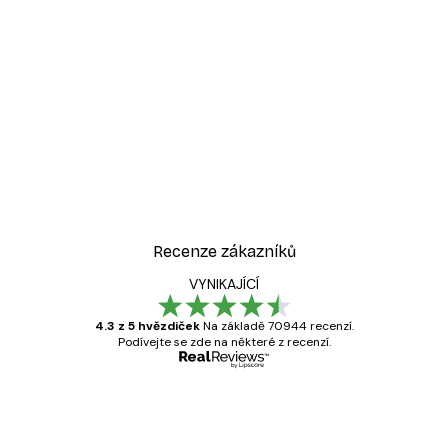
-30%*
ý plakát
Žena v kabrioletu plakát
Od 228,20 Kč
326 Kč
Recenze zákazníků
VYNIKAJÍCÍ
4.3 z 5 hvězdiček
Na základě 70944 recenzí.
Podívejte se zde na některé z recenzí.
Ověřený kupující
Recenze
zákazníků