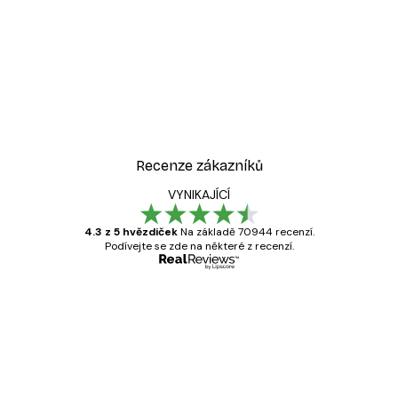
-30%*
o1 Plakát
Vintage motocyklový pla
Od 228,20 Kč
326 Kč
Recenze zákazníků
VYNIKAJÍCÍ
4.3 z 5 hvězdiček
Na základě 70944 recenzí.
Podívejte se zde na některé z recenzí.
Ověřený kupující
Recenze
zákazníků
Velmi kvalitní tisk