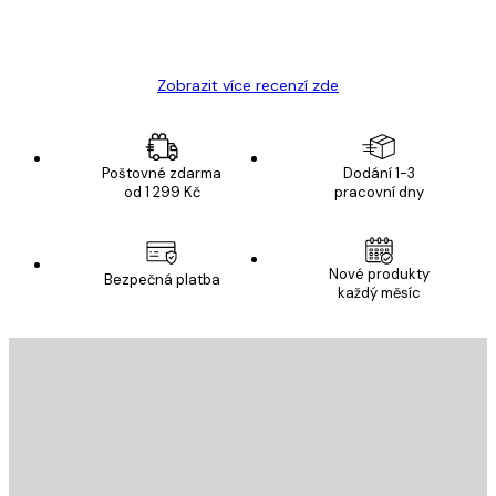
19 úno
Hana Š
Zobrazit více recenzí zde
Poštovné zdarma
Dodání 1-3
od 1 299 Kč
pracovní dny
Nové produkty
Bezpečná platba
každý měsíc
E-mail
ODESLAT