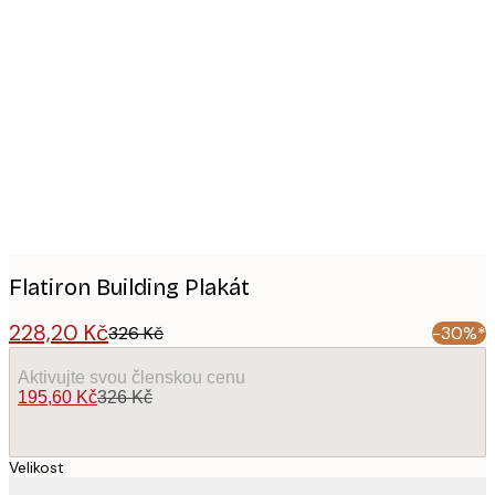
Product
images
Flatiron Building Plakát
228,20 Kč
326 Kč
-30%*
Aktivujte svou členskou cenu
195,60 Kč
326 Kč
Velikost