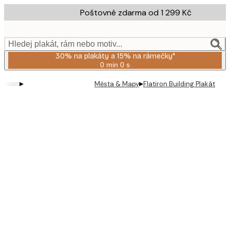
Skip
Poštovné zdarma od 1 299 Kč
to
main
content.
Hledej plakát, rám nebo motiv...
30% na plakáty a 15% na rámečky*
0 min
0 s
Platné
do:
▸
▸
Města & Mapy
Flatiron Building Plakát
2026-
08-
06