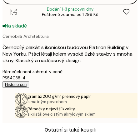
Dodání 1-3 pracovní dny
Poštovné zdarma od 1 299 Kč
Na skladě
Černobílá Architektura
Černobílý plakát s ikonickou budovou Flatiron Building v
New Yorku. Ptáci létají kolem vysoké úzké stavby s mnoha
okny. Klasický a nadčasový design.
Rámeček není zahrnut v ceně.
PS54038-4
Historie cen
gramáž 200 g/m² prémiový papír
s matným povrchem
Rámečky nejvyšší kvality
s křišťálově čistým akrylovým sklem.
Ostatní si také koupili