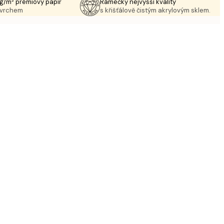
g/m² prémiový papír
Rámečky nejvyšší kvality
ovrchem
s křišťálově čistým akrylovým sklem.