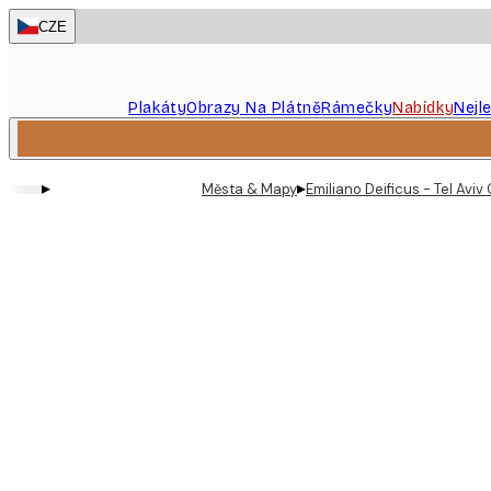
Skip
CZE
to
main
content.
Plakáty
Obrazy Na Plátně
Rámečky
Nabídky
Nejl
▸
▸
Města & Mapy
Emiliano Deificus - Tel Aviv