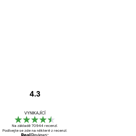
4.3
Recenze
zákazníků
Velmi kvalitní ti
VYNIKAJÍCÍ
Na základě 70944 recenzí.
Podívejte se zde na některé z recenzí.
19 úno