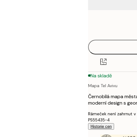
Frame
21x30 cm
options
30x40 cm
40x50 cm
50x70 cm
Na skladě
70x100 cm
Mapa Tel Avivu
100x150 cm
Černobílá mapa města T
moderní design s geom
Rámeček není zahrnut v
PS55435-4
Historie cen