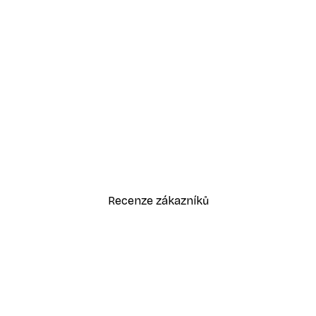
-30%*
Žena v kabrioletu plakát
Od 228,20 Kč
326 Kč
Recenze zákazníků
sk