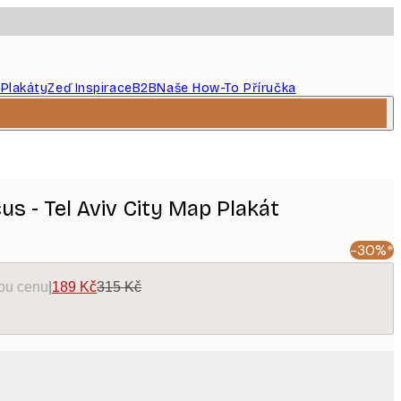
 Plakáty
Zeď Inspirace
B2B
Naše How-To Příručka
cus - Tel Aviv City Map Plakát
-30%*
kou cenu
|
189 Kč
315 Kč