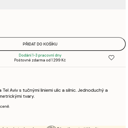
220,
3
335,
4
449,
PŘIDAT DO KOŠÍKU
6
Dodání 1-3 pracovní dny
578,
Poštovné zdarma od 1 299 Kč
8
739,
1 0
1 677,
2 3
el Aviv s tučnými liniemi ulic a silnic. Jednoduchý a
etrickými tvary.
 ceně.