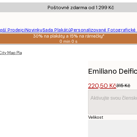
Poštovné zdarma od 1 299 Kč
epší Prodejci
Novinky
Sada Plakátů
Personalizované Fotografické
30% na plakáty a 15% na rámečky*
0 min
0 s
Platné
do:
 City Map Plakát
2026-
08-
06
Emiliano Deifi
220,50 Kč
315 Kč
Aktivujte svou člens
Velikost