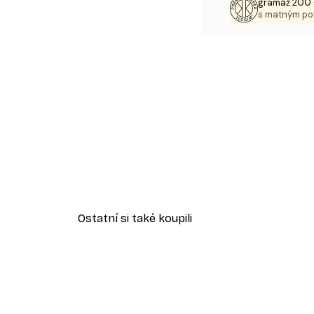
gramáž 200 
s matným p
Ostatní si také koupili