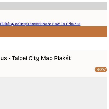
 Plakáty
Zeď Inspirace
B2B
Naše How-To Příručka
cus - Taipei City Map Plakát
-40%*