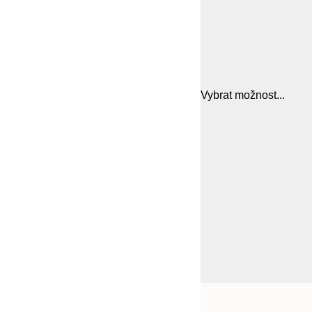
Vybrat možnost...
Frame
21x30 cm