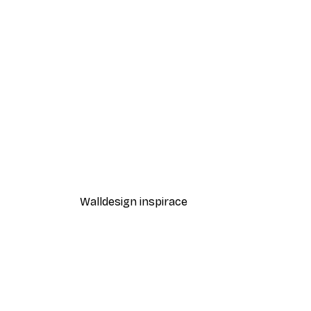
-40%*
Odstíny eukalyptu No1 Plakát
Od 189 Kč
315 Kč
Walldesign inspirace