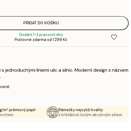
3
287,
4
385,
PŘIDAT DO KOŠÍKU
6
Dodání 1-3 pracovní dny
496,
Poštovné zdarma od 1 299 Kč
8
633,
1 0
1 438,
2 3
s jednoduchými liniemi ulic a silnic. Moderní design s názvem
.
 ceně.
g/m² prémiový papír
Rámečky nejvyšší kvality
ovrchem
s křišťálově čistým akrylovým sklem.