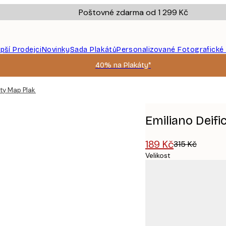
Poštovné zdarma od 1 299 Kč
epší Prodejci
Novinky
Sada Plakátů
Personalizované Fotografické
40% na Plakáty*
ity Map Plakát
Emiliano Deifi
189 Kč
315 Kč
Velikost