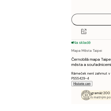
options
30x40 cm
40x50 cm
50x70 cm
Na skladě
70x100 cm
Mapa Města Taipei
100x150 cm
Černobílá mapa Taipei 
města a souřadnicemi
Rámeček není zahrnut v
PS55429-4
Historie cen
gramáž 200 
s matným p