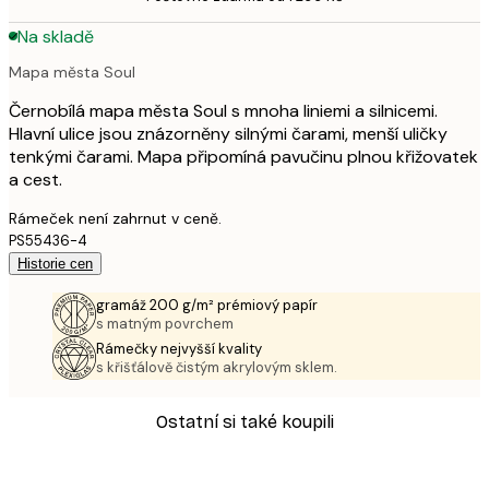
Na skladě
Mapa města Soul
Černobílá mapa města Soul s mnoha liniemi a silnicemi.
Hlavní ulice jsou znázorněny silnými čarami, menší uličky
tenkými čarami. Mapa připomíná pavučinu plnou křižovatek
a cest.
Rámeček není zahrnut v ceně.
PS55436-4
Historie cen
gramáž 200 g/m² prémiový papír
s matným povrchem
Rámečky nejvyšší kvality
s křišťálově čistým akrylovým sklem.
Ostatní si také koupili