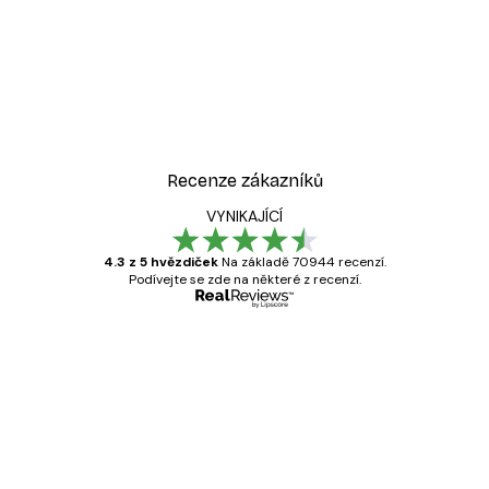
Recenze zákazníků
VYNIKAJÍCÍ
4.3 z 5 hvězdiček
Na základě 70944 recenzí.
Podívejte se zde na některé z recenzí.
Ověřený kupující
Recenze
zákazníků
Velmi kvalitní tisk
19 úno