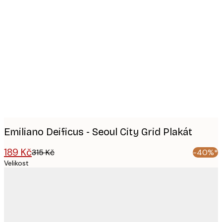
Product
images
Emiliano Deificus - Seoul City Grid Plakát
189 Kč
315 Kč
-40%*
Velikost