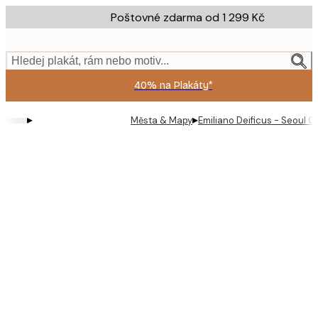
Skip
Poštovné zdarma od 1 299 Kč
to
main
content.
Hledej plakát, rám nebo motiv...
40% na Plakáty*
▸
▸
Města & Mapy
Emiliano Deificus - Seoul Ci