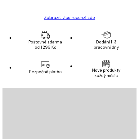
Hana Š
Zobrazit více recenzí zde
Poštovné zdarma
Dodání 1-3
od 1 299 Kč
pracovní dny
Nové produkty
Bezpečná platba
každý měsíc
E-mail
ODESLAT