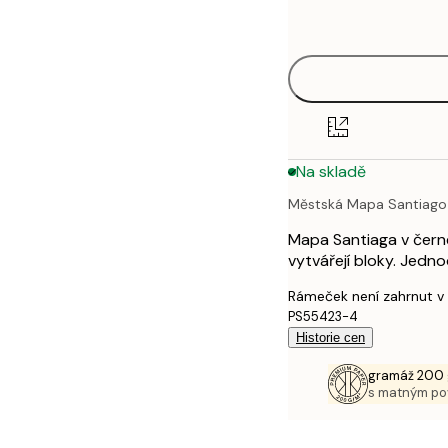
options
30x40 cm
40x50 cm
50x70 cm
Na skladě
70x100 cm
Městská Mapa Santiago
100x150 cm
Mapa Santiaga v černé a
vytvářejí bloky. Jedn
Rámeček není zahrnut v
PS55423-4
Historie cen
gramáž 200 
s matným p