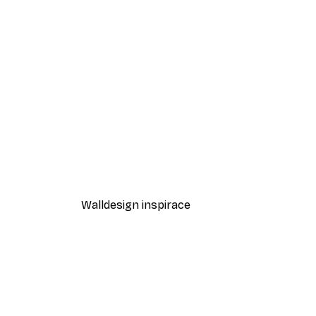
-40%*
Odstíny eukalyptu No1 Plakát
Od 189 Kč
315 Kč
Walldesign inspirace