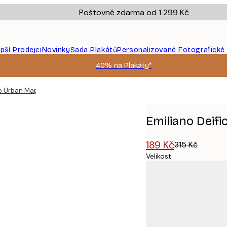
Poštovné zdarma od 1 299 Kč
epší Prodejci
Novinky
Sada Plakátů
Personalizované Fotografické
40% na Plakáty*
go Urban Map Plakát
Emiliano Deifi
189 Kč
315 Kč
Velikost