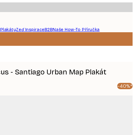
 Plakáty
Zeď Inspirace
B2B
Naše How-To Příručka
cus - Santiago Urban Map Plakát
-40%*