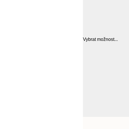
Vybrat možnost...
Frame
21x30 cm