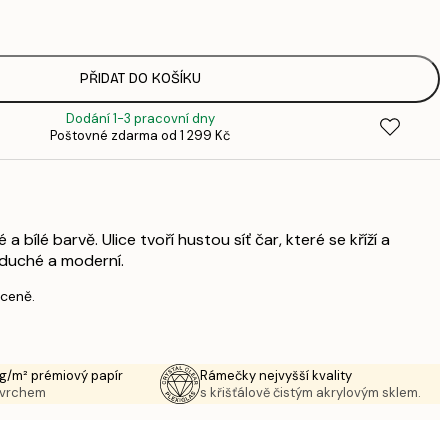
3
287,
4
385,
PŘIDAT DO KOŠÍKU
6
Dodání 1-3 pracovní dny
496,
Poštovné zdarma od 1 299 Kč
8
633,
1 0
1 438,
2 3
 bílé barvě. Ulice tvoří hustou síť čar, které se kříží a
oduché a moderní.
 ceně.
g/m² prémiový papír
Rámečky nejvyšší kvality
ovrchem
s křišťálově čistým akrylovým sklem.