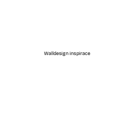
-40%*
Cesta k oceánu Plakát
Od 189 Kč
315 Kč
Walldesign inspirace