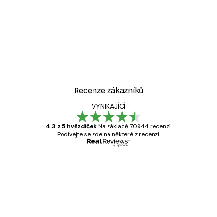
Recenze zákazníků
VYNIKAJÍCÍ
4.3 z 5 hvězdiček
Na základě 70944 recenzí.
Podívejte se zde na některé z recenzí.
Ověřený kupující
Recenze
zákazníků
Velmi kvalitní tisk