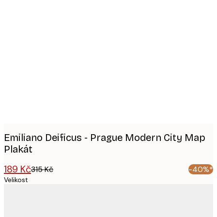
Product
images
Emiliano Deificus - Prague Modern City Map
Plakát
189 Kč
315 Kč
-40%*
Velikost