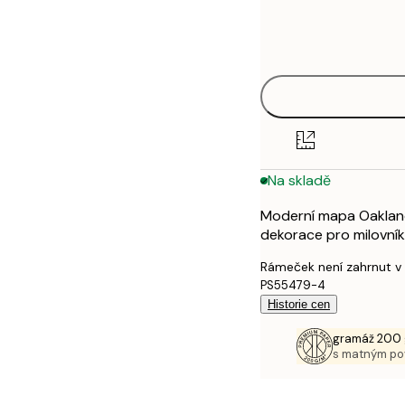
Frame
21x30 cm
options
30x40 cm
40x50 cm
50x70 cm
Na skladě
70x100 cm
Moderní mapa Oakland
100x150 cm
dekorace pro milovník
Rámeček není zahrnut v
PS55479-4
Historie cen
gramáž 200 
s matným p