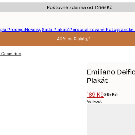
Poštovné zdarma od 1 299 Kč
epší Prodejci
Novinky
Sada Plakátů
Personalizované Fotografické
40% na Plakáty*
d Geometric City Map Plakát
Emiliano Deif
Plakát
189 Kč
315 Kč
Velikost