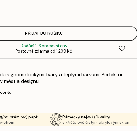
1
3
287,
4
385,
PŘIDAT DO KOŠÍKU
6
Dodání 1-3 pracovní dny
496,
Poštovné zdarma od 1 299 Kč
8
633,
1 0
u s geometrickými tvary a teplými barvami. Perfektní
1 438,
2 3
y měst a designu.
 ceně.
g/m² prémiový papír
Rámečky nejvyšší kvality
ovrchem
s křišťálově čistým akrylovým sklem.