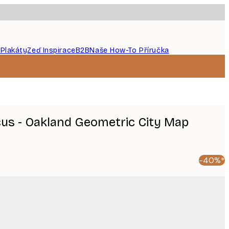
 Plakáty
Zeď Inspirace
B2B
Naše How-To Příručka
icus - Oakland Geometric City Map
-40%*