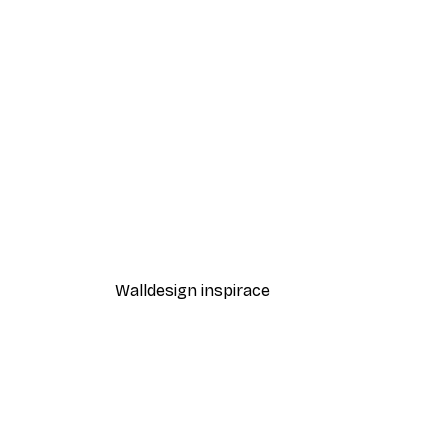
-40%*
Odstíny eukalyptu No1 Plakát
Od 189 Kč
315 Kč
Walldesign inspirace