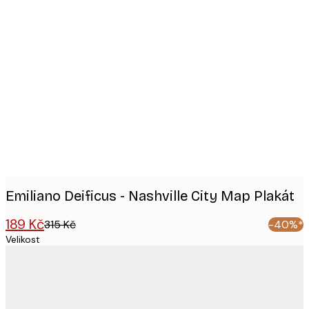
Product
images
Emiliano Deificus - Nashville City Map Plakát
189 Kč
315 Kč
-40%*
Velikost