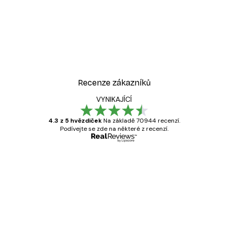
Recenze zákazníků
VYNIKAJÍCÍ
4.3 z 5 hvězdiček
Na základě 70944 recenzí.
Podívejte se zde na některé z recenzí.
Ověřený kupující
Recenze
zákazníků
Velmi kvalitní tisk
19 úno