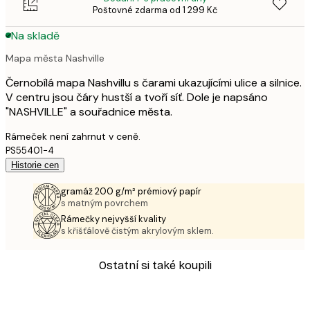
Poštovné zdarma od 1 299 Kč
Na skladě
Mapa města Nashville
Černobílá mapa Nashvillu s čarami ukazujícími ulice a silnice.
V centru jsou čáry hustší a tvoří síť. Dole je napsáno
"NASHVILLE" a souřadnice města.
Rámeček není zahrnut v ceně.
PS55401-4
Historie cen
gramáž 200 g/m² prémiový papír
s matným povrchem
Rámečky nejvyšší kvality
s křišťálově čistým akrylovým sklem.
Ostatní si také koupili