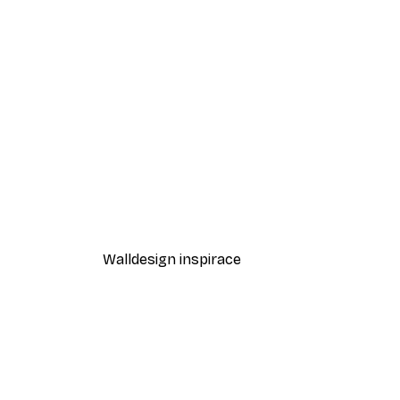
-40%*
Odstíny eukalyptu No1 Plakát
Od 189 Kč
315 Kč
Walldesign inspirace