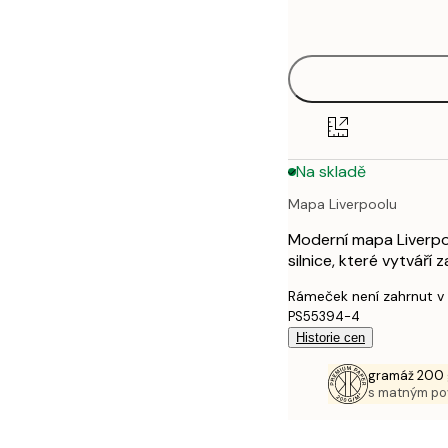
options
30x40 cm
40x50 cm
50x70 cm
Na skladě
70x100 cm
Mapa Liverpoolu
100x150 cm
Moderní mapa Liverpoo
silnice, které vytváří 
Rámeček není zahrnut v
PS55394-4
Historie cen
gramáž 200 
s matným p