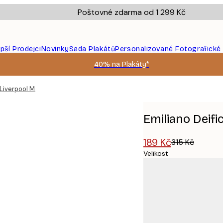
Poštovné zdarma od 1 299 Kč
epší Prodejci
Novinky
Sada Plakátů
Personalizované Fotografické
40% na Plakáty*
 Liverpool Map Plakát
Emiliano Deifi
189 Kč
315 Kč
Velikost