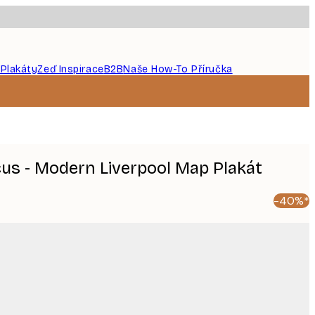
 Plakáty
Zeď Inspirace
B2B
Naše How-To Příručka
cus - Modern Liverpool Map Plakát
-40%*