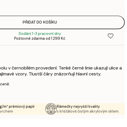
3
287,
4
385,
PŘIDAT DO KOŠÍKU
6
Dodání 1-3 pracovní dny
496,
Poštovné zdarma od 1 299 Kč
8
633,
1 0
1 438,
2 3
lu v černobílém provedení. Tenké černé linie ukazují ulice a
zajímavé vzory. Tlustší čáry znázorňují hlavní cesty.
 ceně.
g/m² prémiový papír
Rámečky nejvyšší kvality
ovrchem
s křišťálově čistým akrylovým sklem.