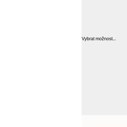
Vybrat možnost...
Frame
21x30 cm