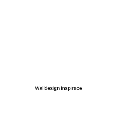
-40%*
Odstíny eukalyptu No1 Plakát
Od 189 Kč
315 Kč
Walldesign inspirace