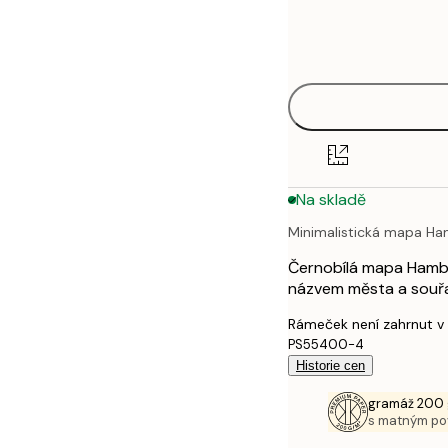
Frame
21x30 cm
options
30x40 cm
40x50 cm
50x70 cm
Na skladě
70x100 cm
Minimalistická mapa H
100x150 cm
Černobílá mapa Hambur
názvem města a souřa
Rámeček není zahrnut v
PS55400-4
Historie cen
gramáž 200 
s matným p