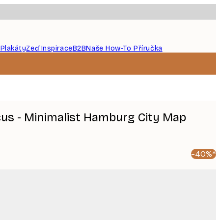
 Plakáty
Zeď Inspirace
B2B
Naše How-To Příručka
icus - Minimalist Hamburg City Map
-40%*