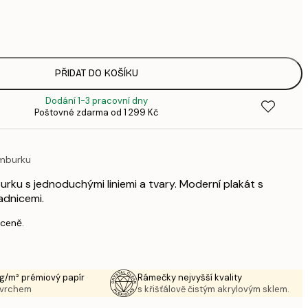
1
3
287,
4
385,
PŘIDAT DO KOŠÍKU
6
Dodání 1-3 pracovní dny
496,
Poštovné zdarma od 1 299 Kč
8
633,
1 0
amburku
1 438,
2 3
ku s jednoduchými liniemi a tvary. Moderní plakát s
dnicemi.
 ceně.
g/m² prémiový papír
Rámečky nejvyšší kvality
ovrchem
s křišťálově čistým akrylovým sklem.