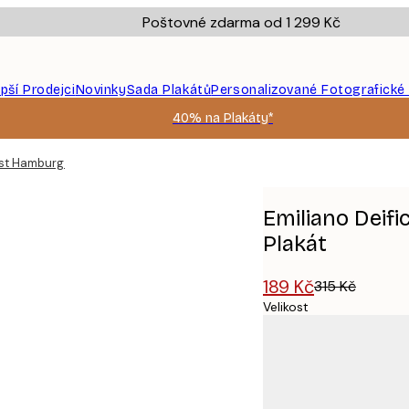
Poštovné zdarma od 1 299 Kč
epší Prodejci
Novinky
Sada Plakátů
Personalizované Fotografické
40% na Plakáty*
ist Hamburg City Map Plakát
Emiliano Deif
Plakát
189 Kč
315 Kč
Velikost