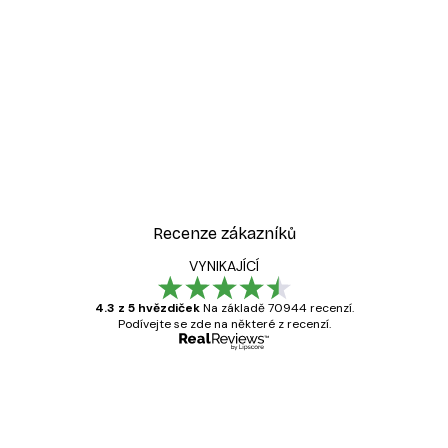
-30%*
ý plakát
Žena v kabrioletu plakát
Od 228,20 Kč
326 Kč
Recenze zákazníků
VYNIKAJÍCÍ
4.3 z 5 hvězdiček
Na základě 70944 recenzí.
Podívejte se zde na některé z recenzí.
Ověřený kupující
Recenze
zákazníků
Velmi kvalitní tisk