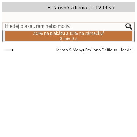
Skip
Poštovné zdarma od 1 299 Kč
to
main
content.
Hledej plakát, rám nebo motiv...
30% na plakáty a 15% na rámečky*
0 min
0 s
Platné
do:
▸
▸
Města & Mapy
Emiliano Deificus - MedellA
2026-
08-
06