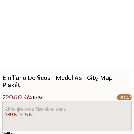
Product
images
Emiliano Deificus - MedellAsn City Map
Plakát
220,50 Kč
315 Kč
-30%*
Aktivujte svou členskou cenu
189 Kč
315 Kč
Velikost