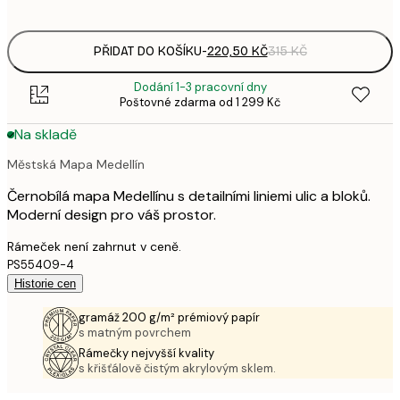
options
PŘIDAT DO KOŠÍKU
-
220,50 KČ
315 KČ
Dodání 1-3 pracovní dny
Poštovné zdarma od 1 299 Kč
Na skladě
Městská Mapa Medellín
Černobílá mapa Medellínu s detailními liniemi ulic a bloků.
Moderní design pro váš prostor.
Rámeček není zahrnut v ceně.
PS55409-4
Historie cen
gramáž 200 g/m² prémiový papír
s matným povrchem
Rámečky nejvyšší kvality
s křišťálově čistým akrylovým sklem.