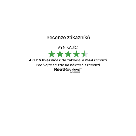
Recenze zákazníků
VYNIKAJÍCÍ
4.3 z 5 hvězdiček
Na základě 70944 recenzí.
Podívejte se zde na některé z recenzí.
Ověřený kupující
Recenze
zákazníků
Velmi kvalitní tisk
19 úno
Hana Š