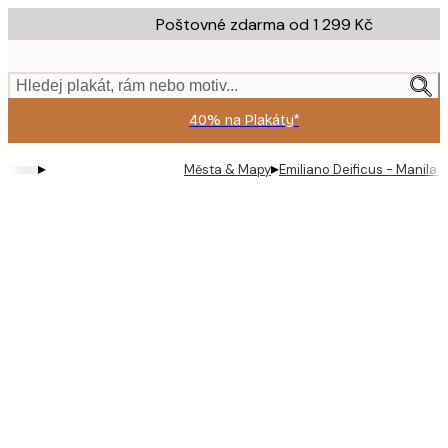
Skip
Poštovné zdarma od 1 299 Kč
to
main
content.
Hledej plakát, rám nebo motiv...
40% na Plakáty*
▸
▸
Města & Mapy
Emiliano Deificus - Manila 