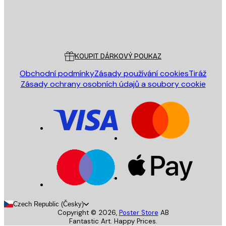
Obchod
Poster Store
Zákaznický servis
KOUPIT DÁRKOVÝ POUKAZ
Obchodní podmínky
Zásady používání cookies
Tiráž
Zásady ochrany osobních údajů a soubory cookie
Czech Republic (Česky)
Copyright ©
2026
,
Poster Store
AB
Fantastic Art. Happy Prices.