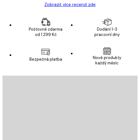
Zobrazit více recenzí zde
Poštovné zdarma
Dodání 1-3
od 1 299 Kč
pracovní dny
Nové produkty
Bezpečná platba
každý měsíc
E-mail
ODESLAT