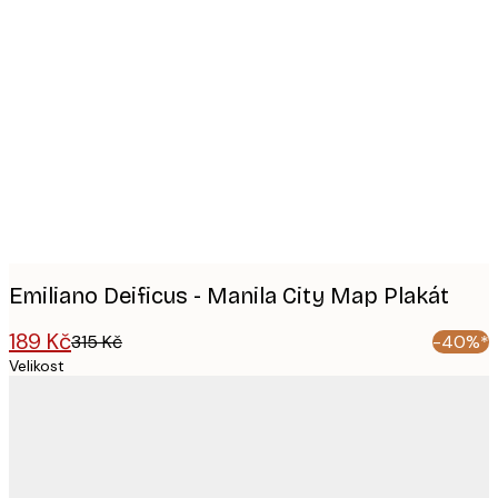
Product
images
Emiliano Deificus - Manila City Map Plakát
189 Kč
315 Kč
-40%*
Velikost