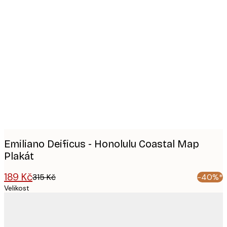
Product
images
Emiliano Deificus - Honolulu Coastal Map
Plakát
189 Kč
315 Kč
-40%*
Velikost