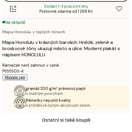
Dodání 1-3 pracovní dny
Poštovné zdarma od 1 299 Kč
Na skladě
Mapa Honolulu v teplých tónech
Mapa Honolulu v krásných barvách. Hnědé, zelené a
broskvové tóny ukazují město a ulice. Moderní plakát s
nápisem HONOLULU.
Rámeček není zahrnut v ceně.
PS55503-4
Historie cen
gramáž 200 g/m² prémiový papír
s matným povrchem
Rámečky nejvyšší kvality
s křišťálově čistým akrylovým sklem.
Ostatní si také koupili