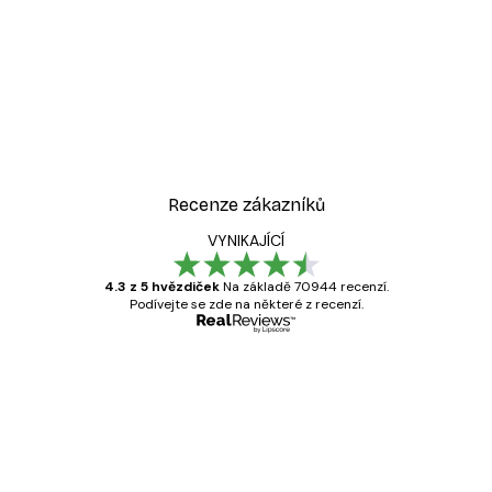
Recenze zákazníků
VYNIKAJÍCÍ
4.3 z 5 hvězdiček
Na základě 70944 recenzí.
Podívejte se zde na některé z recenzí.
Ověřený kupující
Recenze
zákazníků
Velmi kvalitní tisk