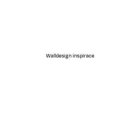
-40%*
Cesta k oceánu Plakát
Od 189 Kč
315 Kč
Walldesign inspirace