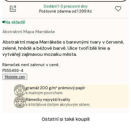
Dodání 1-3 pracovní dny
Poštovné zdarma od 1 299 Kč
Na skladě
Abstraktní Mapa Marrákeše
Abstraktní mapa Marrákeše s barevnými tvary v červené,
zelené, hnědé a béžové barvě. Ulice tvoří bílé linie a
vytvářejí zajímavou mozaiku města.
Rámeček není zahrnut v ceně.
PS55493-4
Historie cen
gramáž 200 g/m² prémiový papír
s matným povrchem
Rámečky nejvyšší kvality
s křišťálově čistým akrylovým sklem.
Ostatní si také koupili