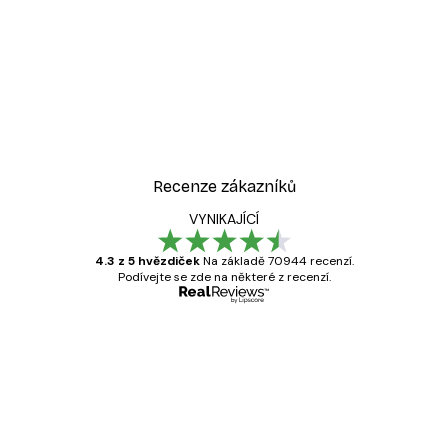
Recenze zákazníků
VYNIKAJÍCÍ
4.3 z 5 hvězdiček
Na základě 70944 recenzí.
Podívejte se zde na některé z recenzí.
Ověřený kupující
Recenze
zákazníků
Velmi kvalitní tisk