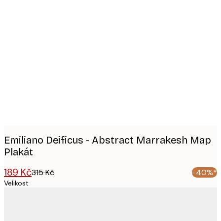
Product
images
Emiliano Deificus - Abstract Marrakesh Map
Plakát
189 Kč
315 Kč
-40%*
Velikost