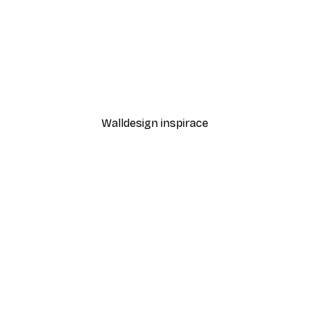
-40%*
Cesta k oceánu Plakát
Od 189 Kč
315 Kč
Walldesign inspirace