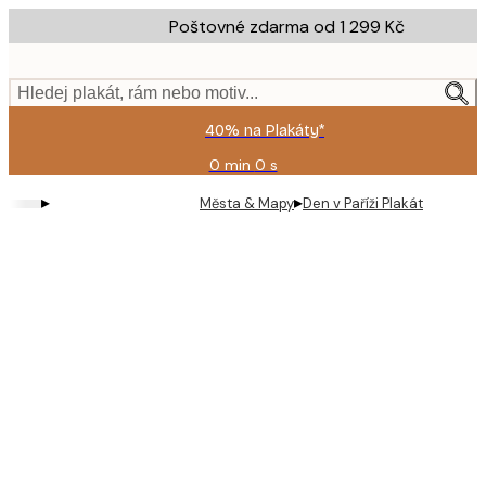
Skip
Poštovné zdarma od 1 299 Kč
to
main
content.
Hledej plakát, rám nebo motiv...
40% na Plakáty*
0 min
0 s
Platné
do:
▸
▸
Města & Mapy
Den v Paříži Plakát
2026-
08-
09