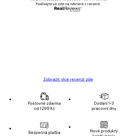
Podívejte se zde na některé z recenzí.
Ověřený kupující
Recenze
zákazníků
Velmi kvalitní tisk
19 úno
Hana Š
Zobrazit více recenzí zde
Poštovné zdarma
Dodání 1-3
od 1 299 Kč
pracovní dny
Nové produkty
Bezpečná platba