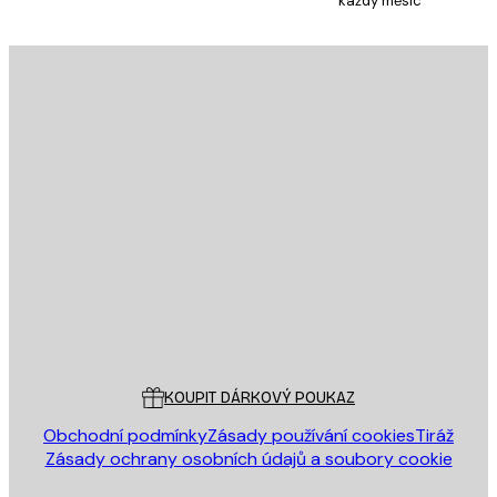
každý měsíc
E-mail
ODESLAT
Obchod
Poster Store
Zákaznický servis
KOUPIT DÁRKOVÝ POUKAZ
Obchodní podmínky
Zásady používání cookies
Tiráž
Zásady ochrany osobních údajů a soubory cookie