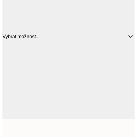
Vybrat možnost...
398,
50x50 cm
6