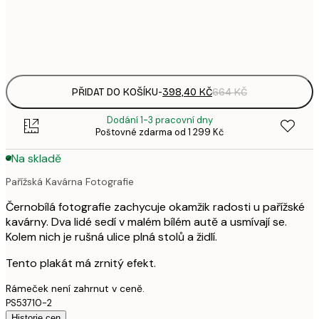
Frame
options
PŘIDAT DO KOŠÍKU
-
398,40 KČ
664 KČ
Dodání 1-3 pracovní dny
Poštovné zdarma od 1 299 Kč
Na skladě
Pařížská Kavárna Fotografie
Černobílá fotografie zachycuje okamžik radosti u pařížské
kavárny. Dva lidé sedí v malém bílém autě a usmívají se.
Kolem nich je rušná ulice plná stolů a židlí.
Tento plakát má zrnitý efekt.
Rámeček není zahrnut v ceně.
PS53710-2
Historie cen