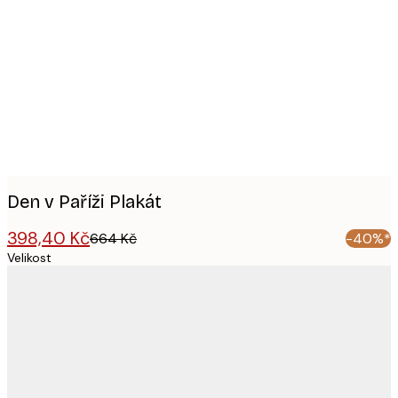
Product
images
Den v Paříži Plakát
398,40 Kč
664 Kč
-40%*
Velikost