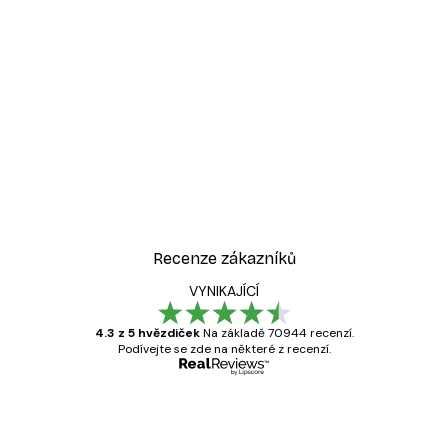
-30%*
Kvetoucí strom Plakát
Od 220,50 Kč
315 Kč
Recenze zákazníků
VYNIKAJÍCÍ
4.3 z 5 hvězdiček
Na základě 70944 recenzí.
Podívejte se zde na některé z recenzí.
Ověřený kupující
Recenze
zákazníků