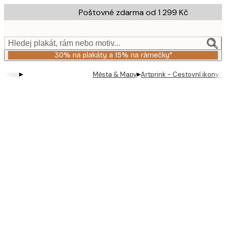
Skip
Poštovné zdarma od 1 299 Kč
to
main
content.
Hledej plakát, rám nebo motiv...
30% na plakáty a 15% na rámečky*
▸
▸
Města & Mapy
Artprink - Cestovní ikony L