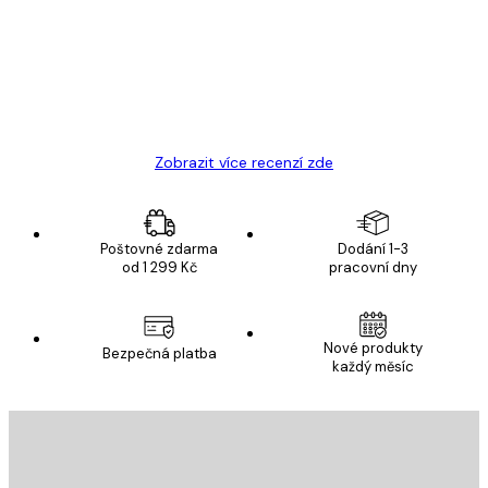
Velmi kvalitní tisk
19 úno
Hana Š
Zobrazit více recenzí zde
Poštovné zdarma
Dodání 1-3
od 1 299 Kč
pracovní dny
Nové produkty
Bezpečná platba
každý měsíc