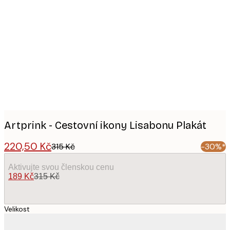
Product
images
Artprink - Cestovní ikony Lisabonu Plakát
220,50 Kč
315 Kč
-30%*
Aktivujte svou členskou cenu
189 Kč
315 Kč
Velikost