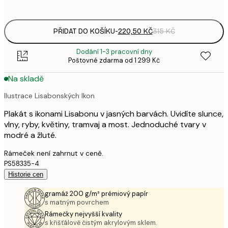
options
PŘIDAT DO KOŠÍKU
-
220,50 KČ
315 KČ
Dodání 1-3 pracovní dny
Poštovné zdarma od 1 299 Kč
Na skladě
Ilustrace Lisabonských Ikon
Plakát s ikonami Lisabonu v jasných barvách. Uvidíte slunce,
vlny, ryby, květiny, tramvaj a most. Jednoduché tvary v
modré a žluté.
Rámeček není zahrnut v ceně.
PS58335-4
Historie cen
gramáž 200 g/m² prémiový papír
s matným povrchem
Rámečky nejvyšší kvality
s křišťálově čistým akrylovým sklem.