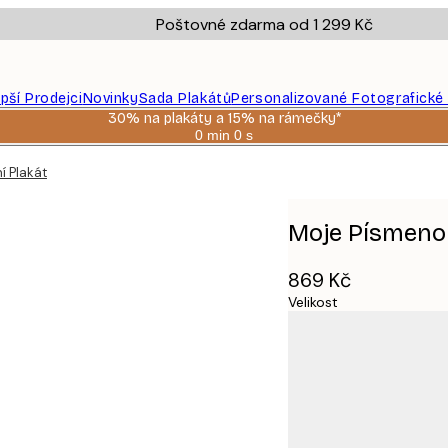
Poštovné zdarma od 1 299 Kč
epší Prodejci
Novinky
Sada Plakátů
Personalizované Fotografické
30% na plakáty a 15% na rámečky*
0 min
0 s
Platné
do:
í Plakát
2026-
08-
06
Moje Písmeno 
869 Kč
Velikost