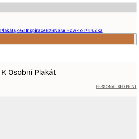
 Plakáty
Zeď Inspirace
B2B
Naše How-To Příručka
K Osobní Plakát
PERSONALISED PRINT