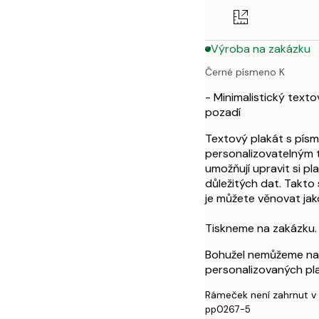
50x70 cm
Výroba na zakázku
Černé písmeno K
- Minimalistický text
pozadí
Textový plakát s pís
personalizovatelným 
umožňují upravit si pl
důležitých dat. Takto
je můžete věnovat jak
Tiskneme na zakázku.
Bohužel nemůžeme na
personalizovaných pl
Rámeček není zahrnut v
pp0267-5