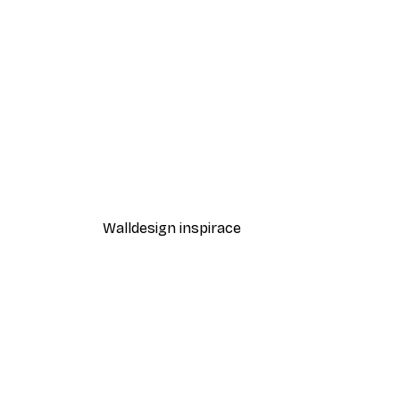
-30%*
Odstíny eukalyptu No1 Plakát
Od 220,50 Kč
315 Kč
Walldesign inspirace