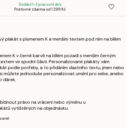
Dodání 1-3 pracovní dny
Poštovné zdarma od 1 299 Kč
1 07
ový plakát s písmenem K a menším textem pod ním na bílém
menem K v černé barvě na bílém pozadí s menším černým
textem ve spodní části. Personalizované plakáty vám
akát podle potřeby, a to přidáním vlastního textu, jmen nebo
 si můžete jednoduše personalizovat umění pro sebe, anebo
o dárek.
bídnout právo na vrácení nebo výměnu u
akátů vytištěných na objednávku.
 ceně.