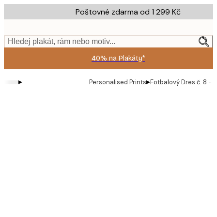
Skip
Poštovné zdarma od 1 299 Kč
to
main
content.
Hledej plakát, rám nebo motiv...
40% na Plakáty*
▸
▸
Personalised Prints
Fotbalový Dres č. 8 - 