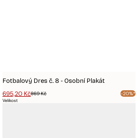
Product
images
Fotbalový Dres č. 8 - Osobní Plakát
695,20 Kč
869 Kč
-20%*
Velikost