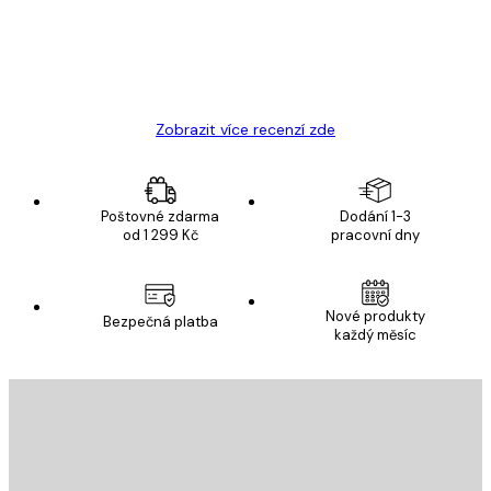
19 úno
Hana Š
Zobrazit více recenzí zde
Poštovné zdarma
Dodání 1-3
od 1 299 Kč
pracovní dny
Nové produkty
Bezpečná platba
každý měsíc