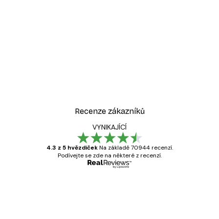
-40%*
át
Odstíny eukalyptu No1 Pl
Od 189 Kč
315 Kč
Recenze zákazníků
VYNIKAJÍCÍ
4.3 z 5 hvězdiček
Na základě 70944 recenzí.
Podívejte se zde na některé z recenzí.
Ověřený kupující
Recenze
zákazníků
Velmi kvalitní tisk