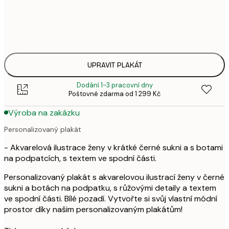
695,
30x40 cm
8
863,
50x70 cm
1 0
UPRAVIT PLAKÁT
Dodání 1-3 pracovní dny
Poštovné zdarma od 1 299 Kč
Výroba na zakázku
Personalizovaný plakát
- Akvarelová ilustrace ženy v krátké černé sukni a s botami
na podpatcích, s textem ve spodní části.
Personalizovaný plakát s akvarelovou ilustrací ženy v černé
sukni a botách na podpatku, s růžovými detaily a textem
ve spodní části. Bílé pozadí. Vytvořte si svůj vlastní módní
prostor díky našim personalizovaným plakátům!