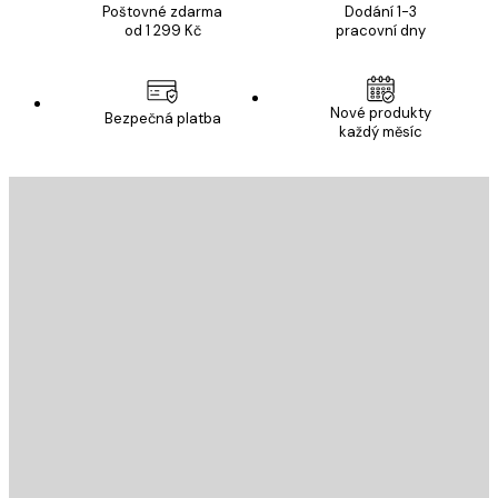
Poštovné zdarma
Dodání 1-3
od 1 299 Kč
pracovní dny
Nové produkty
Bezpečná platba
každý měsíc
E-mail
ODESLAT
Obchod
Poster Store
Zákaznický servis