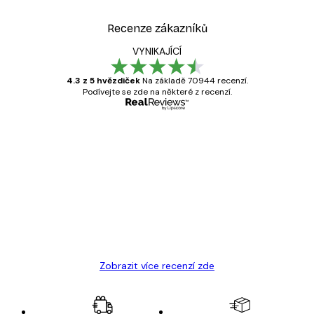
Recenze zákazníků
VYNIKAJÍCÍ
4.3 z 5 hvězdiček
Na základě 70944 recenzí.
Podívejte se zde na některé z recenzí.
Ověřený kupující
Recenze
zákazníků
Velmi kvalitní tisk
19 úno
Hana Š
Zobrazit více recenzí zde