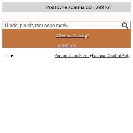
Skip
Poštovné zdarma od 1 299 Kč
to
main
content.
Hledej plakát, rám nebo motiv...
40% na Plakáty*
0 min
0 s
Platné
do:
▸
▸
Personalised Prints
Fashion Osobní Plakát
2026-
08-
09