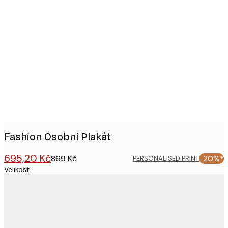
Product
images
Fashion Osobní Plakát
695,20 Kč
869 Kč
-20%*
PERSONALISED PRINT
Velikost