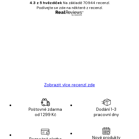
4.3 z 5 hvězdiček
Na základě 70944 recenzí.
Podívejte se zde na některé z recenzí.
Ověřený kupující
Recenze
zákazníků
Velmi kvalitní tisk
19 úno
Hana Š
Zobrazit více recenzí zde
Poštovné zdarma
Dodání 1-3
od 1 299 Kč
pracovní dny
Nové produkty