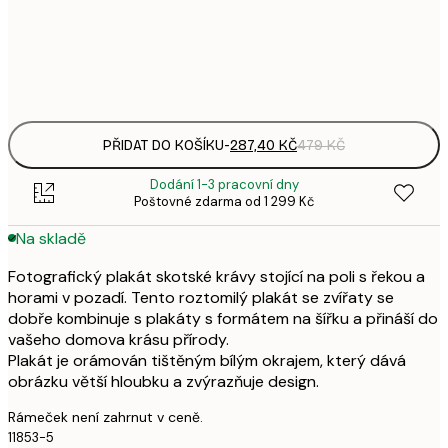
1 0
Frame
options
PŘIDAT DO KOŠÍKU
-
287,40 KČ
479 KČ
Dodání 1-3 pracovní dny
Poštovné zdarma od 1 299 Kč
Na skladě
Fotografický plakát skotské krávy stojící na poli s řekou a
horami v pozadí. Tento roztomilý plakát se zvířaty se
dobře kombinuje s plakáty s formátem na šířku a přináší do
vašeho domova krásu přírody.
Plakát je orámován tištěným bílým okrajem, který dává
obrázku větší hloubku a zvýrazňuje design.
Rámeček není zahrnut v ceně.
11853-5