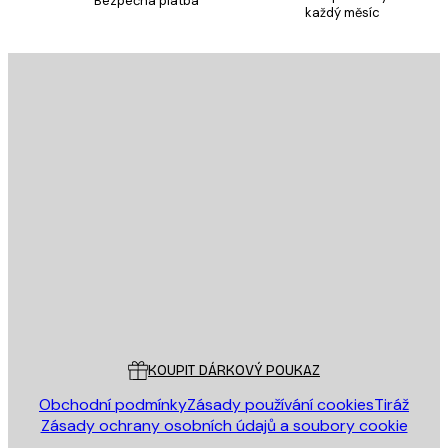
Bezpečná platba
každý měsíc
E-mail
ODESLAT
Obchod
Poster Store
Zákaznický servis
KOUPIT DÁRKOVÝ POUKAZ
Obchodní podmínky
Zásady používání cookies
Tiráž
Zásady ochrany osobních údajů a soubory cookie