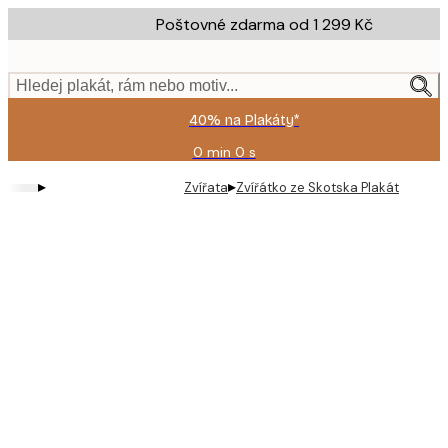
Skip
Poštovné zdarma od 1 299 Kč
to
main
content.
Hledej plakát, rám nebo motiv...
40% na Plakáty*
0 min
0 s
Platné
do:
▸
▸
Zvířata
Zvířátko ze Skotska Plakát
2026-
08-
09
Product
images