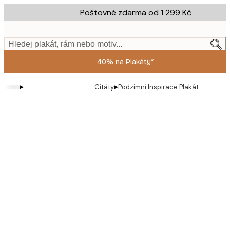
Skip
Poštovné zdarma od 1 299 Kč
to
main
content.
Hledej plakát, rám nebo motiv...
40% na Plakáty*
▸
▸
Citáty
Podzimní Inspirace Plakát