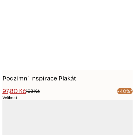
Product
images
Podzimní Inspirace Plakát
97,80 Kč
163 Kč
-40%*
Velikost