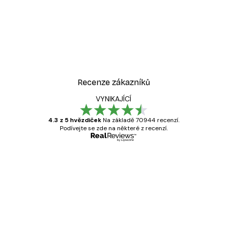
Recenze zákazníků
VYNIKAJÍCÍ
4.3 z 5 hvězdiček
Na základě 70944 recenzí.
Podívejte se zde na některé z recenzí.
Ověřený kupující
Recenze
zákazníků
Velmi kvalitní tisk
19 úno