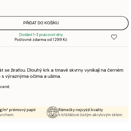
3
287,
4
496,
PŘIDAT DO KOŠÍKU
8
Dodání 1-3 pracovní dny
633,
Poštovné zdarma od 1 299 Kč
1 0
1 438,
2 3
át se žirafou. Dlouhý krk a tmavé skvrny vynikají na černém
ře s výraznýma očima a ušima.
 ceně.
g/m² prémiový papír
Rámečky nejvyšší kvality
ovrchem
s křišťálově čistým akrylovým sklem.