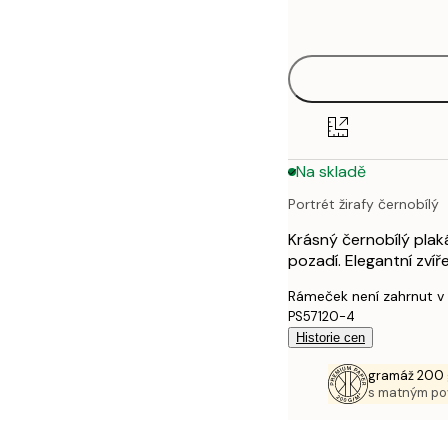
options
30x40 cm
50x70 cm
70x100 cm
Na skladě
100x150 cm
Portrét žirafy černobílý
Krásný černobílý plak
pozadí. Elegantní zví
Rámeček není zahrnut v
PS57120-4
Historie cen
gramáž 200 
s matným p