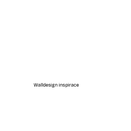
-50%
Bestsellerů Sada plakátů
1 306 Kč
2 612 Kč
Walldesign inspirace