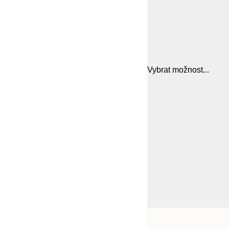
Vybrat možnost...
Frame
21x30 cm