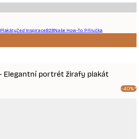
 Plakáty
Zeď Inspirace
B2B
Naše How-To Příručka
 Elegantní portrét žirafy plakát
-40%*