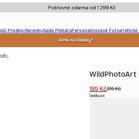
Poštovné zdarma od 1 299 Kč
epší Prodejci
Novinky
Sada Plakátů
Personalizované Fotografické
40% na Plakáty*
rafy plakát
WildPhotoArt -
189 Kč
315 Kč
Velikost