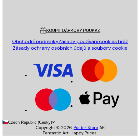
Obchod
Poster Store
Zákaznický servis
KOUPIT DÁRKOVÝ POUKAZ
Obchodní podmínky
Zásady používání cookies
Tiráž
Zásady ochrany osobních údajů a soubory cookie
Czech Republic (Česky)
Copyright ©
2026
,
Poster Store
AB
Fantastic Art. Happy Prices.