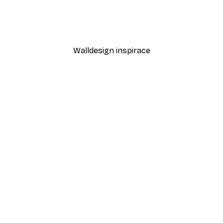
Golden Palm Poster
Od 189 Kč
315 Kč
Walldesign inspirace