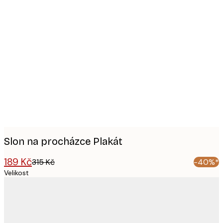
Product
images
Slon na procházce Plakát
189 Kč
315 Kč
-40%*
Velikost