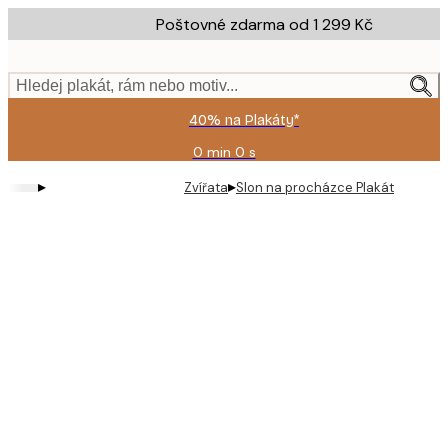
Skip
Poštovné zdarma od 1 299 Kč
to
main
content.
Hledej plakát, rám nebo motiv...
40% na Plakáty*
0 min
0 s
Platné
do:
▸
▸
Zvířata
Slon na procházce Plakát
2026-
08-
09