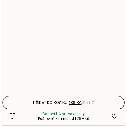
1
21x30 cm
3
287,
30x40 cm
4
385,
40x50 cm
6
496,
50x70 cm
8
633,
70x100 cm
1 0
Frame
options
PŘIDAT DO KOŠÍKU
-
189 KČ
315 KČ
Dodání 1-3 pracovní dny
Poštovné zdarma od 1 299 Kč