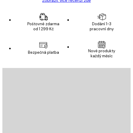
Zobrazit více recenzí zde
Poštovné zdarma
Dodání 1-3
od 1 299 Kč
pracovní dny
Nové produkty
Bezpečná platba
každý měsíc
E-mail
ODESLAT