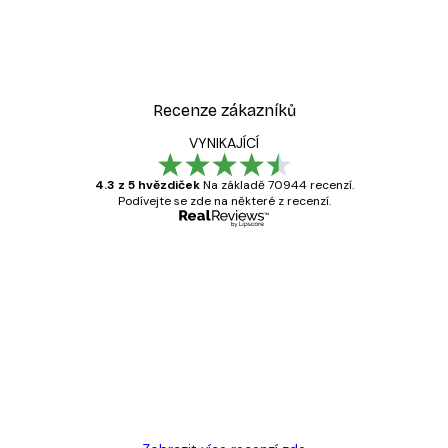
Recenze zákazníků
VYNIKAJÍCÍ
4.3 z 5 hvězdiček
Na základě 70944 recenzí.
Podívejte se zde na některé z recenzí.
Ověřený kupující
Recenze
zákazníků
Velmi kvalitní tisk
19 úno
Hana Š