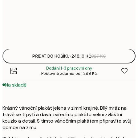
248,
50x70 cm
8
Frame
options
PŘIDAT DO KOŠÍKU
-
248,10 KČ
827 KČ
Dodání 1-3 pracovní dny
Poštovné zdarma od 1 299 Kč
Na skladě
Krásný vánoční plakát jelena v zimní krajině. Bílý mráz na
trávě se třpytí a dává zvířecímu plakátu velmi zvláštní
kouzlo a detail. S tímto vánočním plakátem připravíte svůj
domov na zimu.