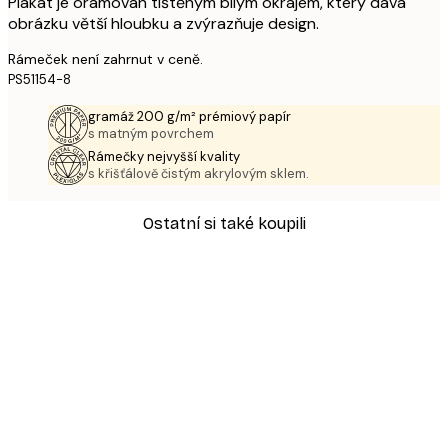
Plakát je orámován tištěným bílým okrajem, který dává
obrázku větší hloubku a zvýrazňuje design.
Rámeček není zahrnut v ceně.
PS51154-8
gramáž 200 g/m² prémiový papír
s matným povrchem
Rámečky nejvyšší kvality
s křišťálově čistým akrylovým sklem.
Ostatní si také koupili