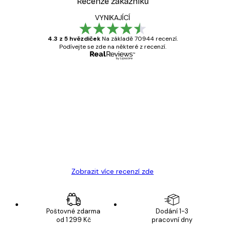
Recenze zákazníků
VYNIKAJÍCÍ
4.3 z 5 hvězdiček
Na základě 70944 recenzí.
Podívejte se zde na některé z recenzí.
Ověřený kupující
Recenze
zákazníků
Velmi kvalitní tisk
19 úno
Hana Š
Zobrazit více recenzí zde
Poštovné zdarma
Dodání 1-3
od 1 299 Kč
pracovní dny