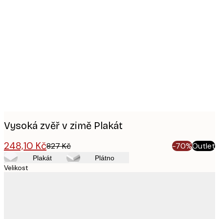
Product
images
Vysoká zvěř v zimě Plakát
248,10 Kč
827 Kč
-70%
Outlet
Plakát
Plátno
Velikost