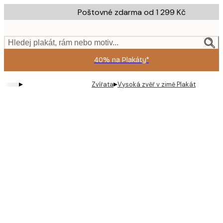
Skip
Poštovné zdarma od 1 299 Kč
to
main
content.
Hledej plakát, rám nebo motiv...
40% na Plakáty*
▸
▸
Zvířata
Vysoká zvěř v zimě Plakát