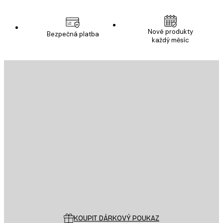
Nové produkty
Bezpečná platba
každý měsíc
E-mail
ODESLAT
Obchod
Poster Store
Zákaznický servis
KOUPIT DÁRKOVÝ POUKAZ