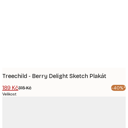
Product
images
Treechild - Berry Delight Sketch Plakát
189 Kč
315 Kč
-40%*
Velikost