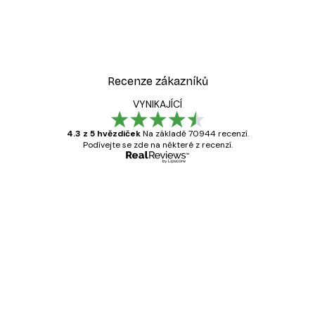
Recenze zákazníků
VYNIKAJÍCÍ
4.3 z 5 hvězdiček
Na základě 70944 recenzí.
Podívejte se zde na některé z recenzí.
Ověřený kupující
Recenze
zákazníků
Velmi kvalitní tisk
19 úno
Hana Š