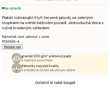
Na skladě
Plakát zobrazující čtyři červené jahody se zelenými
stopkami na světle béžovém pozadí. Jednoduchá skica s
ručně kresleným vzhledem.
Rámeček není zahrnut v ceně.
PS55826-4
Historie cen
gramáž 200 g/m² prémiový papír
s matným povrchem
Rámečky nejvyšší kvality
s křišťálově čistým akrylovým sklem.
Ostatní si také koupili