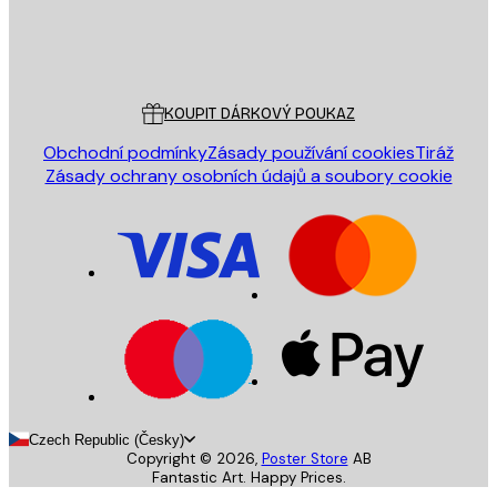
Obchod
Poster Store
Zákaznický servis
KOUPIT DÁRKOVÝ POUKAZ
Obchodní podmínky
Zásady používání cookies
Tiráž
Zásady ochrany osobních údajů a soubory cookie
Czech Republic (Česky)
Copyright ©
2026
,
Poster Store
AB
Fantastic Art. Happy Prices.