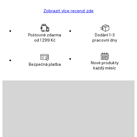
Zobrazit více recenzí zde
Poštovné zdarma
Dodání 1-3
od 1 299 Kč
pracovní dny
Nové produkty
Bezpečná platba
každý měsíc
E-mail
ODESLAT