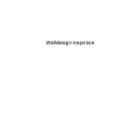
-40%*
Odstíny eukalyptu No1 Pl
Od 189 Kč
315 Kč
Walldesign inspirace