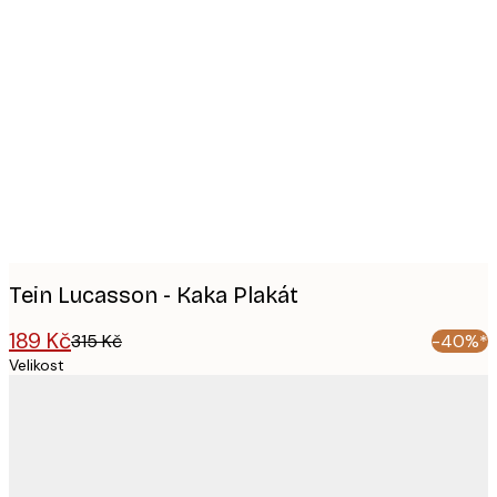
Product
images
Tein Lucasson - Kaka Plakát
189 Kč
315 Kč
-40%*
Velikost