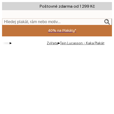
Skip
Poštovné zdarma od 1 299 Kč
to
main
content.
Hledej plakát, rám nebo motiv...
40% na Plakáty*
▸
▸
Zvířata
Tein Lucasson - Kaka Plakát