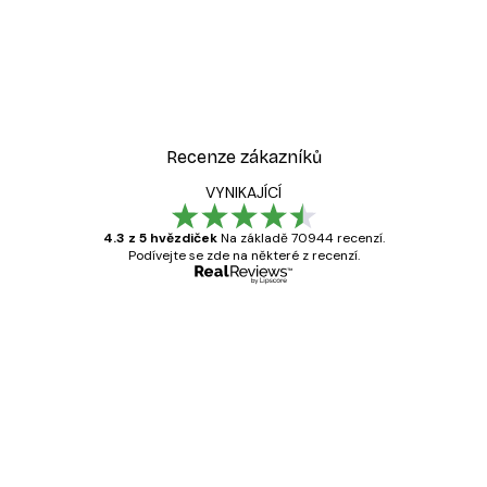
Recenze zákazníků
VYNIKAJÍCÍ
4.3 z 5 hvězdiček
Na základě 70944 recenzí.
Podívejte se zde na některé z recenzí.
Ověřený kupující
Recenze
zákazníků
Velmi kvalitní tisk
19 úno
Hana Š