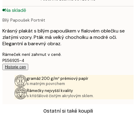
Na skladě
Bílý Papoušek Portrét
Krásný plakát s bílým papouškem v fialovém oblečku se
zlatými vzory. Pták má velký chocholku a modré oči.
Elegantní a barevný obraz.
Rámeček není zahrnut v ceně.
PS56925-4
Historie cen
gramáž 200 g/m² prémiový papír
s matným povrchem
Rámečky nejvyšší kvality
s křišťálově čistým akrylovým sklem.
Ostatní si také koupili