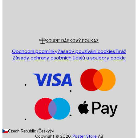
Obchod
Poster Store
Zákaznický servis
KOUPIT DÁRKOVÝ POUKAZ
Obchodní podmínky
Zásady používání cookies
Tiráž
Zásady ochrany osobních údajů a soubory cookie
Czech Republic (Česky)
Copyright ©
2026
,
Poster Store
AB