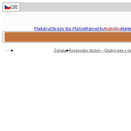
Skip
CZE
to
main
content.
Plakáty
Obrazy Na Plátně
Rámečky
Nabídky
Nejl
▸
▸
Zvířata
Rostovskiy Anton - Útulný pes v č