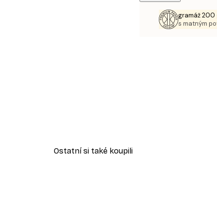
gramáž 200 
s matným p
Ostatní si také koupili