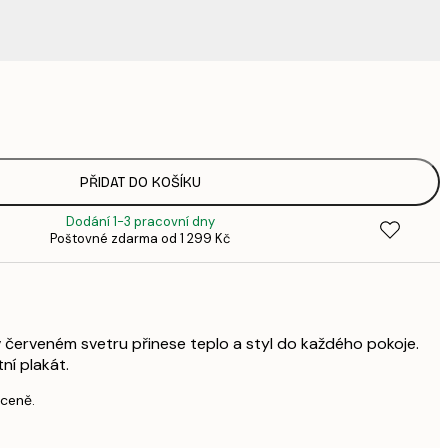
220,
3
335,
4
449,
PŘIDAT DO KOŠÍKU
6
Dodání 1-3 pracovní dny
578,
Poštovné zdarma od 1 299 Kč
8
739,
1 0
1 677,
2 3
 červeném svetru přinese teplo a styl do každého pokoje.
ní plakát.
 ceně.