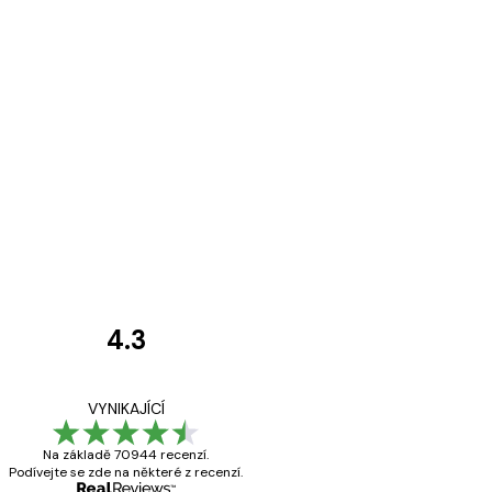
4.3
Recenze
zákazníků
Velmi kvalitní ti
VYNIKAJÍCÍ
Na základě 70944 recenzí.
Podívejte se zde na některé z recenzí.
19 úno