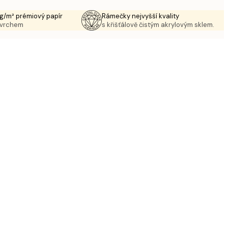
g/m² prémiový papír
Rámečky nejvyšší kvality
ovrchem
s křišťálově čistým akrylovým sklem.