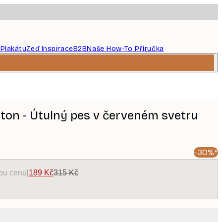
 Plakáty
Zeď Inspirace
B2B
Naše How-To Příručka
ton - Útulný pes v červeném svetru
-30%*
kou cenu
|
189 Kč
315 Kč