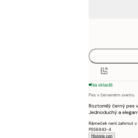
Frame
21x30 cm
options
30x40 cm
40x50 cm
50x70 cm
Na skladě
70x100 cm
Pes v červeném svetru
100x150 cm
Roztomilý černý pes v
Jednoduchý a elegant
Rámeček není zahrnut v
PS56943-4
Historie cen