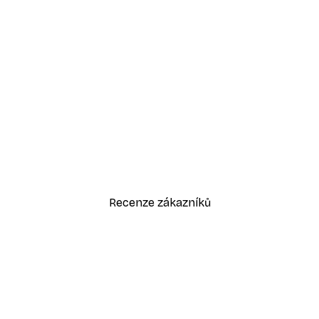
-30%*
Odstíny eukalyptu No1 Plakát
Od 220,50 Kč
315 Kč
Recenze zákazníků
sk