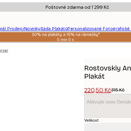
Poštovné zdarma od 1 299 Kč
epší Prodejci
Novinky
Sada Plakátů
Personalizované Fotografické
30% na plakáty a 15% na rámečky*
0 min
0 s
Platné
do:
erveném svetru Plakát
2026-
08-
06
Rostovskiy An
Plakát
220,50 Kč
315 Kč
Aktivujte svou člens
Velikost