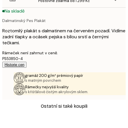
Poštovné zdarma od 1 299 Kč
Na skladě
Dalmatinský Pes Plakát
Roztomilý plakát s dalmatinem na červeném pozadí. Vidíme
zadní tlapky a ocásek pejska s bílou srstí a černými
tečkami.
Rámeček není zahrnut v ceně.
PS53850-4
Historie cen
gramáž 200 g/m² prémiový papír
s matným povrchem
Rámečky nejvyšší kvality
s křišťálově čistým akrylovým sklem.
Ostatní si také koupili