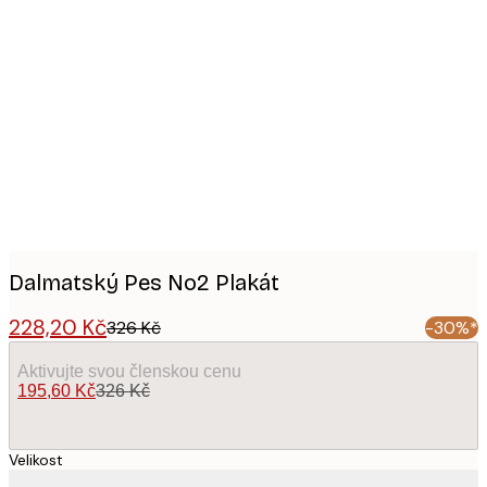
Product
images
Dalmatský Pes No2 Plakát
228,20 Kč
326 Kč
-30%*
Aktivujte svou členskou cenu
195,60 Kč
326 Kč
Velikost