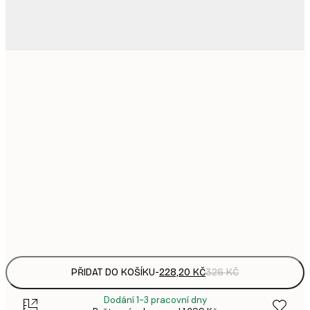
228,
21x30 cm
3
335,
30x40 cm
4
647,
50x70 cm
9
884,
70x100 cm
1 2
Frame
options
PŘIDAT DO KOŠÍKU
-
228,20 KČ
326 KČ
Dodání 1-3 pracovní dny