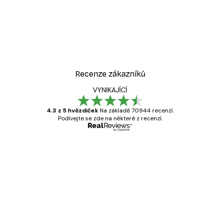
Recenze zákazníků
VYNIKAJÍCÍ
4.3 z 5 hvězdiček
Na základě 70944 recenzí.
Podívejte se zde na některé z recenzí.
Ověřený kupující
Recenze
zákazníků
Velmi kvalitní tisk
19 úno
Hana Š