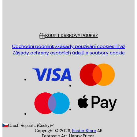
Obchod
Poster Store
Zákaznický servis
KOUPIT DÁRKOVÝ POUKAZ
Obchodní podmínky
Zásady používání cookies
Tiráž
Zásady ochrany osobních údajů a soubory cookie
Czech Republic (Česky)
Copyright ©
2026
,
Poster Store
AB
Fantastic Art. Happy Prices.