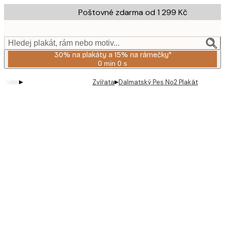
Skip
Poštovné zdarma od 1 299 Kč
to
main
content.
Hledej plakát, rám nebo motiv...
30% na plakáty a 15% na rámečky*
0 min
0 s
Platné
do:
▸
▸
Zvířata
Dalmatský Pes No2 Plakát
2026-
08-
06