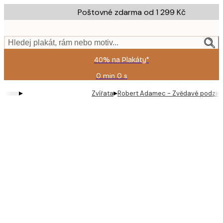
Skip
Poštovné zdarma od 1 299 Kč
to
main
content.
Hledej plakát, rám nebo motiv...
40% na Plakáty*
0 min
0 s
Platné
do:
▸
▸
Zvířata
Robert Adamec - Zvědavé podzimní
2026-
08-
09