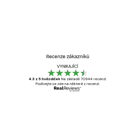
-40%*
Cesta k oceánu Plakát
Od 189 Kč
315 Kč
Recenze zákazníků
VYNIKAJÍCÍ
4.3 z 5 hvězdiček
Na základě 70944 recenzí.
Podívejte se zde na některé z recenzí.
Ověřený kupující
Recenze
zákazníků
Velmi kvalitní tisk