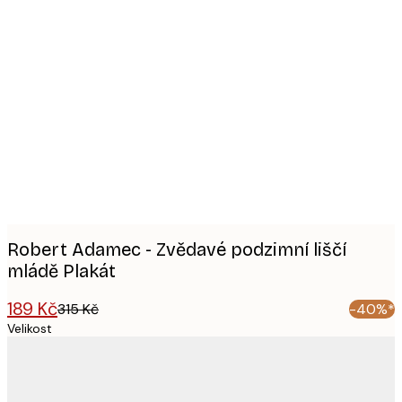
Product
images
Robert Adamec - Zvědavé podzimní liščí
mládě Plakát
189 Kč
315 Kč
-40%*
Velikost