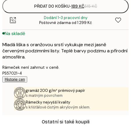
PŘIDAT DO KOŠÍKU
-
189 KČ
315 KČ
Dodání 1-3 pracovní dny
Poštovné zdarma od 1 299 Kč
Na skladě
Mladá liška s oranžovou srstí vykukuje mezi jasně
červenými podzimními listy. Teplé barvy podzimu a přírodní
atmosféra.
Rámeček není zahrnut v ceně.
PS57021-4
Historie cen
gramáž 200 g/m² prémiový papír
s matným povrchem
Rámečky nejvyšší kvality
s křišťálově čistým akrylovým sklem.
Ostatní si také koupili