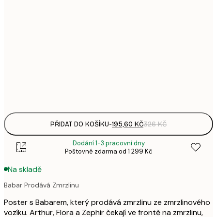
195,
21x30 cm
3
287,
30x40 cm
4
5
50x70 cm
9
Frame
options
PŘIDAT DO KOŠÍKU
-
195,60 KČ
326 KČ
Dodání 1-3 pracovní dny
Poštovné zdarma od 1 299 Kč
Na skladě
Babar Prodává Zmrzlinu
Poster s Babarem, který prodává zmrzlinu ze zmrzlinového
vozíku. Arthur, Flora a Zephir čekají ve frontě na zmrzlinu,