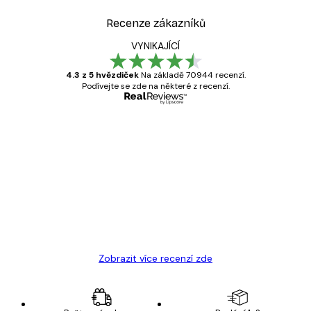
Recenze zákazníků
VYNIKAJÍCÍ
4.3 z 5 hvězdiček
Na základě 70944 recenzí.
Podívejte se zde na některé z recenzí.
Ověřený kupující
Recenze
zákazníků
Velmi kvalitní tisk
19 úno
Hana Š
Zobrazit více recenzí zde