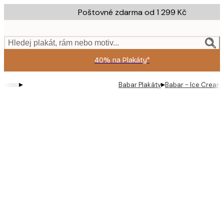
Skip
Poštovné zdarma od 1 299 Kč
to
main
content.
Hledej plakát, rám nebo motiv...
40% na Plakáty*
▸
▸
Babar Plakáty
Babar - Ice Cream S