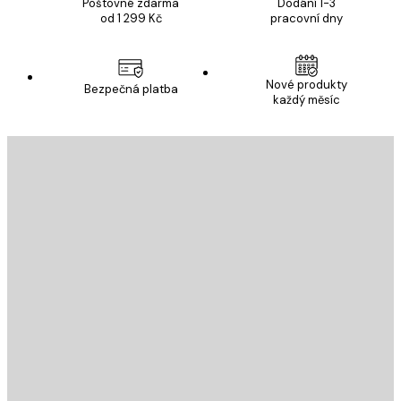
Poštovné zdarma
Dodání 1-3
od 1 299 Kč
pracovní dny
Nové produkty
Bezpečná platba
každý měsíc
E-mail
ODESLAT
Obchod
Poster Store
Zákaznický servis