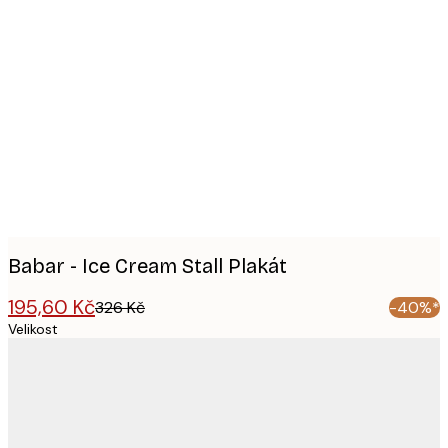
Product
images
Babar - Ice Cream Stall Plakát
195,60 Kč
326 Kč
-40%*
Velikost