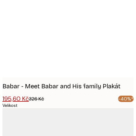
Product
images
Babar - Meet Babar and His family Plakát
195,60 Kč
326 Kč
-40%*
Velikost