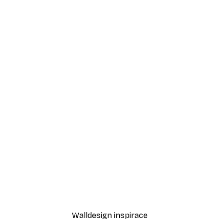
-40%*
ing Plakát
Babar - Standing in the 
Od 195,60 Kč
326 Kč
Walldesign inspirace