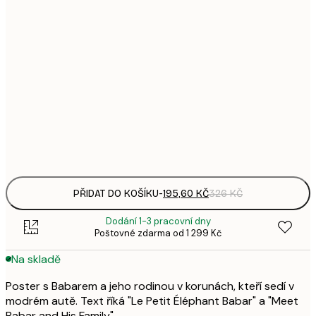
195,
21x30 cm
3
287,
30x40 cm
4
5
50x70 cm
9
Frame
options
PŘIDAT DO KOŠÍKU
-
195,60 KČ
326 KČ
Dodání 1-3 pracovní dny
Poštovné zdarma od 1 299 Kč
Na skladě
Poster s Babarem a jeho rodinou v korunách, kteří sedí v
modrém autě. Text říká "Le Petit Éléphant Babar" a "Meet
Babar and His Family".