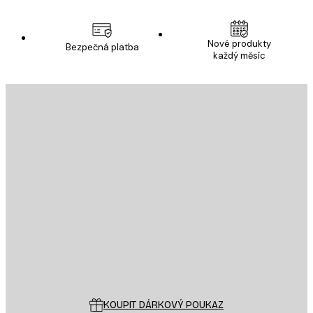
Nové produkty
Bezpečná platba
každý měsíc
E-mail
ODESLAT
Obchod
Poster Store
Zákaznický servis
KOUPIT DÁRKOVÝ POUKAZ