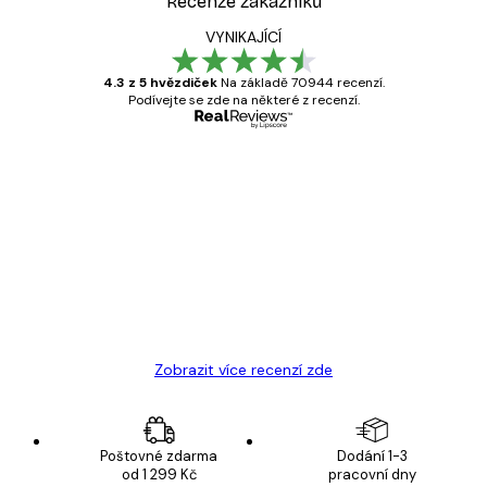
Recenze zákazníků
VYNIKAJÍCÍ
4.3 z 5 hvězdiček
Na základě 70944 recenzí.
Podívejte se zde na některé z recenzí.
Ověřený kupující
Recenze
zákazníků
Velmi kvalitní tisk
19 úno
Hana Š
Zobrazit více recenzí zde
Poštovné zdarma
Dodání 1-3
od 1 299 Kč
pracovní dny