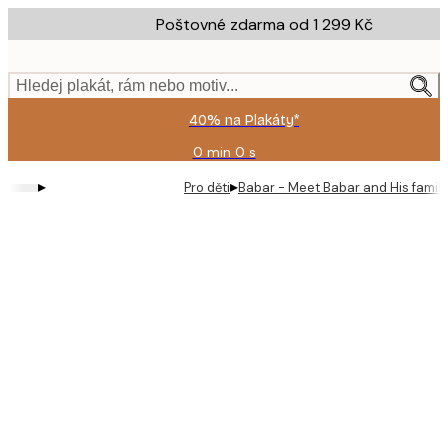
Skip
Poštovné zdarma od 1 299 Kč
to
main
content.
Hledej plakát, rám nebo motiv...
40% na Plakáty*
0 min
0 s
Platné
do:
▸
▸
Pro děti
Babar - Meet Babar and His family
2026-
08-
09