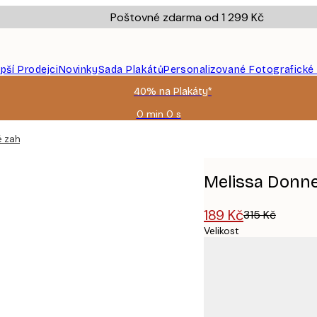
Poštovné zdarma od 1 299 Kč
epší Prodejci
Novinky
Sada Plakátů
Personalizované Fotografické
40% na Plakáty*
0 min
0 s
Platné
do:
é zahradě plakát
2026-
08-
09
Melissa Donne
189 Kč
315 Kč
Velikost