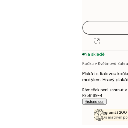
Frame
21x30 cm
options
30x40 cm
40x50 cm
50x50 cm
Na skladě
50x70 cm
Kočka v Květinové Zahr
70x100 cm
Plakát s fialovou koč
100x150 cm
motýlem. Hravý plakát
Rámeček není zahrnut v
PS56169-4
Historie cen
gramáž 200 
s matným p