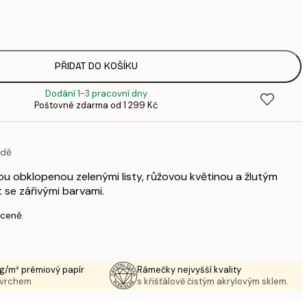
1
3
287,
4
385,
PŘIDAT DO KOŠÍKU
6
Dodání 1-3 pracovní dny
385,
Poštovné zdarma od 1 299 Kč
6
496,
8
adě
633,
1 0
kou obklopenou zelenými listy, růžovou květinou a žlutým
1 438,
 se zářivými barvami.
2 3
 ceně.
g/m² prémiový papír
Rámečky nejvyšší kvality
ovrchem
s křišťálově čistým akrylovým sklem.