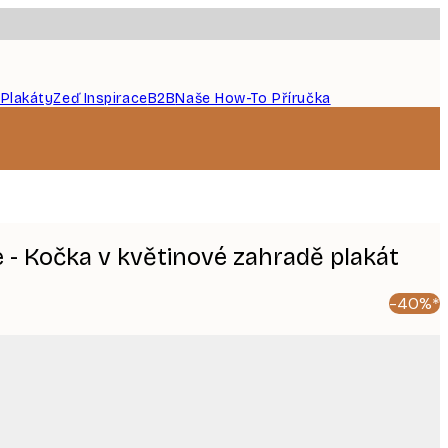
 Plakáty
Zeď Inspirace
B2B
Naše How-To Příručka
 - Kočka v květinové zahradě plakát
-40%*