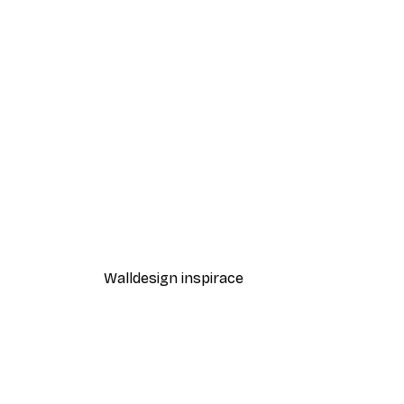
-40%*
Kvetoucí strom Plakát
Od 189 Kč
315 Kč
Walldesign inspirace