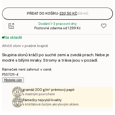
options
PŘIDAT DO KOŠÍKU
-
220,50 KČ
315 KČ
Dodání 1-3 pracovní dny
Poštovné zdarma od 1 299 Kč
Na skladě
Afričtí sloni v prašné krajině
Skupina slonů kráčí po suché zemi a zvedá prach. Nebe je
modré s bílými mraky. Stromy a tráva jsou v pozadí.
Rámeček není zahrnut v ceně.
PS57011-4
Historie cen
gramáž 200 g/m² prémiový papír
s matným povrchem
Rámečky nejvyšší kvality
s křišťálově čistým akrylovým sklem.