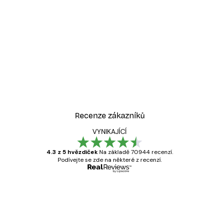
Recenze zákazníků
VYNIKAJÍCÍ
4.3 z 5 hvězdiček
Na základě 70944 recenzí.
Podívejte se zde na některé z recenzí.
Ověřený kupující
Recenze
zákazníků
Velmi kvalitní tisk