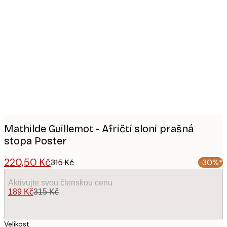
Product
images
Mathilde Guillemot - Afričtí sloni prašná
stopa Poster
220,50 Kč
315 Kč
-30%*
Aktivujte svou členskou cenu
189 Kč
315 Kč
Velikost