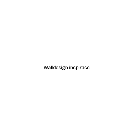
-30%*
o1 Plakát
Vintage motocyklový pla
Od 228,20 Kč
326 Kč
Walldesign inspirace