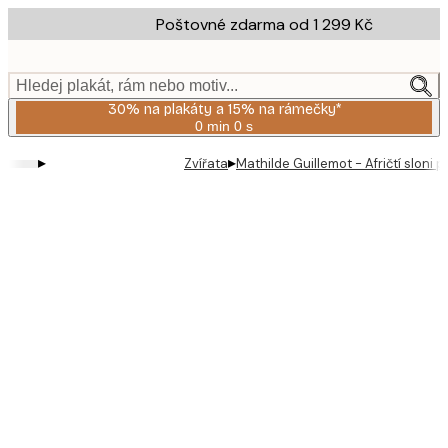
Skip
Poštovné zdarma od 1 299 Kč
to
main
content.
Hledej plakát, rám nebo motiv...
30% na plakáty a 15% na rámečky*
0 min
0 s
Platné
do:
▸
▸
Zvířata
Mathilde Guillemot - Afričtí sloni 
2026-
08-
06