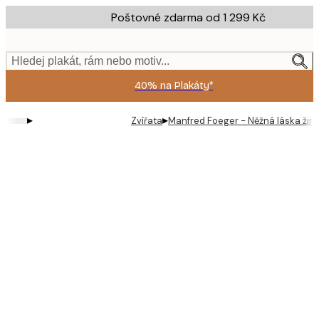
Skip
Poštovné zdarma od 1 299 Kč
to
main
content.
Hledej plakát, rám nebo motiv...
40% na Plakáty*
▸
▸
Zvířata
Manfred Foeger - Něžná láska žira