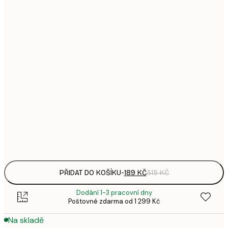
1
21x30 cm
3
287,
30x40 cm
4
496,
50x70 cm
8
633,
70x100 cm
1 0
1 438,
100x150 cm
2 3
Frame
options
PŘIDAT DO KOŠÍKU
-
189 KČ
315 KČ
Dodání 1-3 pracovní dny
Poštovné zdarma od 1 299 Kč
Na skladě