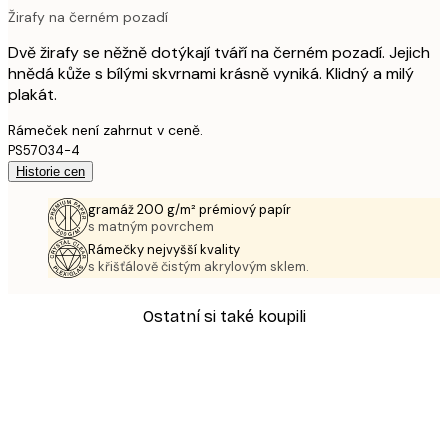
Žirafy na černém pozadí
Dvě žirafy se něžně dotýkají tváří na černém pozadí. Jejich
hnědá kůže s bílými skvrnami krásně vyniká. Klidný a milý
plakát.
Rámeček není zahrnut v ceně.
PS57034-4
Historie cen
gramáž 200 g/m² prémiový papír
s matným povrchem
Rámečky nejvyšší kvality
s křišťálově čistým akrylovým sklem.
Ostatní si také koupili