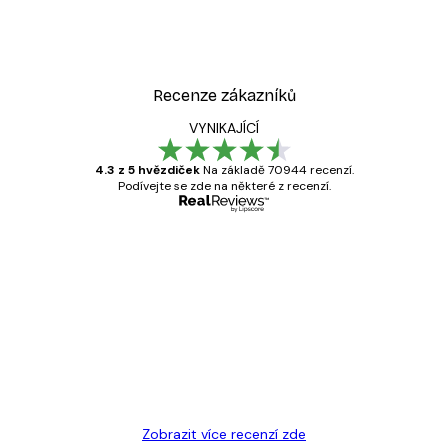
Recenze zákazníků
VYNIKAJÍCÍ
4.3 z 5 hvězdiček
Na základě 70944 recenzí.
Podívejte se zde na některé z recenzí.
Ověřený kupující
Recenze
zákazníků
Velmi kvalitní tisk
19 úno
Hana Š
Zobrazit více recenzí zde