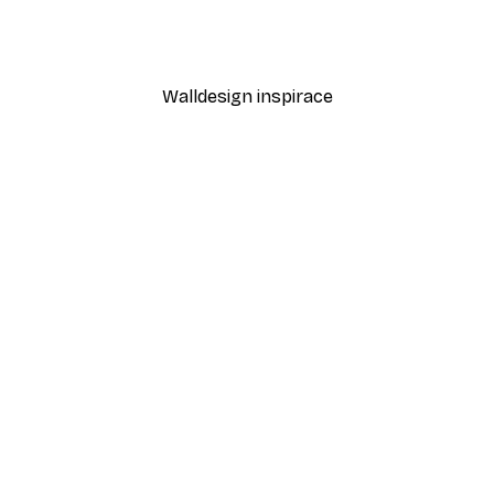
nce Plakát
Moře sedmikrásek Plakát
Od 189 Kč
315 Kč
Walldesign inspirace