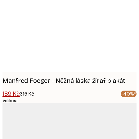
Product
images
Manfred Foeger - Něžná láska žiraf plakát
189 Kč
315 Kč
-40%*
Velikost