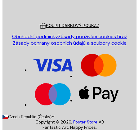
Obchod
Poster Store
Zákaznický servis
KOUPIT DÁRKOVÝ POUKAZ
Obchodní podmínky
Zásady používání cookies
Tiráž
Zásady ochrany osobních údajů a soubory cookie
Czech Republic (Česky)
Copyright ©
2026
,
Poster Store
AB
Fantastic Art. Happy Prices.