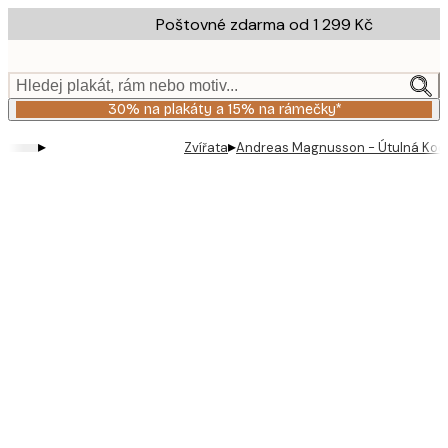
Skip
Poštovné zdarma od 1 299 Kč
to
main
content.
Hledej plakát, rám nebo motiv...
30% na plakáty a 15% na rámečky*
▸
▸
Zvířata
Andreas Magnusson - Útulná Kočič