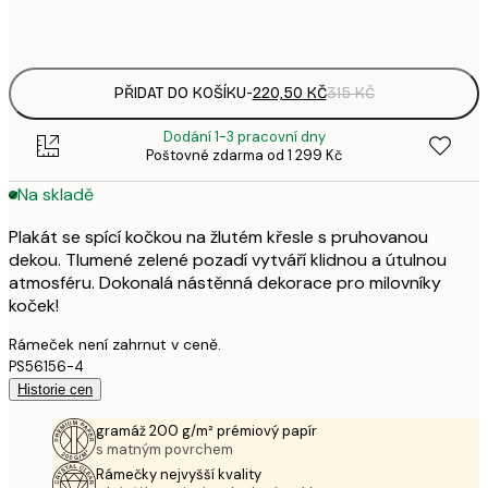
Frame
options
PŘIDAT DO KOŠÍKU
-
220,50 KČ
315 KČ
Dodání 1-3 pracovní dny
Poštovné zdarma od 1 299 Kč
Na skladě
Plakát se spící kočkou na žlutém křesle s pruhovanou
dekou. Tlumené zelené pozadí vytváří klidnou a útulnou
atmosféru. Dokonalá nástěnná dekorace pro milovníky
koček!
Rámeček není zahrnut v ceně.
PS56156-4
Historie cen
gramáž 200 g/m² prémiový papír
s matným povrchem
Rámečky nejvyšší kvality