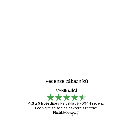
-30%*
Kvetoucí strom Plakát
Od 220,50 Kč
315 Kč
Recenze zákazníků
VYNIKAJÍCÍ
4.3 z 5 hvězdiček
Na základě 70944 recenzí.
Podívejte se zde na některé z recenzí.
Ověřený kupující
Recenze