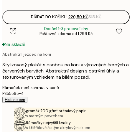
options
PŘIDAT DO KOŠÍKU
-
220,50 KČ
315 KČ
Dodání 1-3 pracovní dny
Poštovné zdarma od 1 299 Kč
Na skladě
Abstraktní jezdec na koni
Stylizovaný plakát s osobou na koni v výrazných černých a
červených barvách. Abstraktní design s ostrými úhly a
texturovaným vzhledem na bílém pozadí.
Rámeček není zahrnut v ceně.
PS55595-4
Historie cen
gramáž 200 g/m² prémiový papír
s matným povrchem
Rámečky nejvyšší kvality
s křišťálově čistým akrylovým sklem.