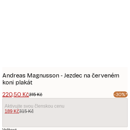
Product
images
Andreas Magnusson - Jezdec na červeném
koni plakát
220,50 Kč
315 Kč
-30%*
Aktivujte svou členskou cenu
189 Kč
315 Kč
Velikost