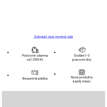
zákazníků
Velmi kvalitní tisk
19 úno
Hana Š
Zobrazit více recenzí zde
Poštovné zdarma
Dodání 1-3
od 1 299 Kč
pracovní dny
Nové produkty
Bezpečná platba
každý měsíc