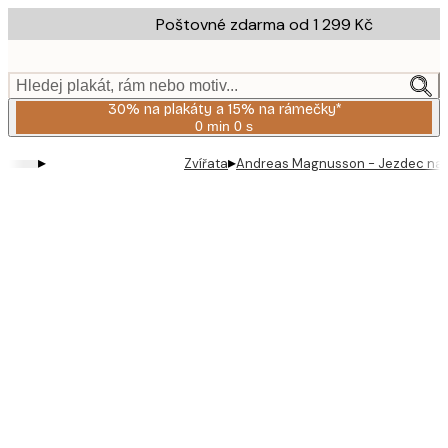
Skip
Poštovné zdarma od 1 299 Kč
to
main
content.
Hledej plakát, rám nebo motiv...
30% na plakáty a 15% na rámečky*
0 min
0 s
Platné
do:
▸
▸
Zvířata
Andreas Magnusson - Jezdec na 
2026-
08-
06