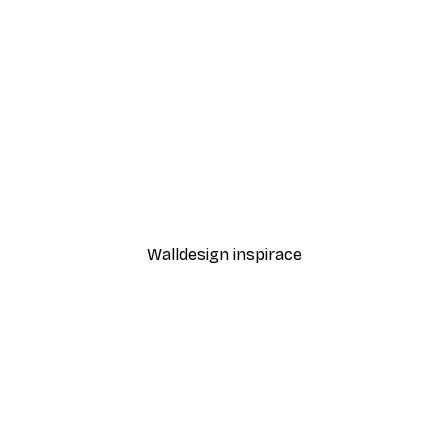
-30%*
Odstíny eukalyptu No1 Pl
Od 220,50 Kč
315 Kč
Walldesign inspirace