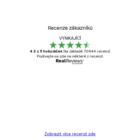
Recenze zákazníků
VYNIKAJÍCÍ
4.3 z 5 hvězdiček
Na základě 70944 recenzí.
Podívejte se zde na některé z recenzí.
Ověřený kupující
Recenze
zákazníků
Velmi kvalitní tisk
19 úno
Hana Š
Zobrazit více recenzí zde