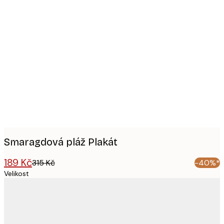
Product
images
Smaragdová pláž Plakát
189 Kč
315 Kč
-40%*
Velikost