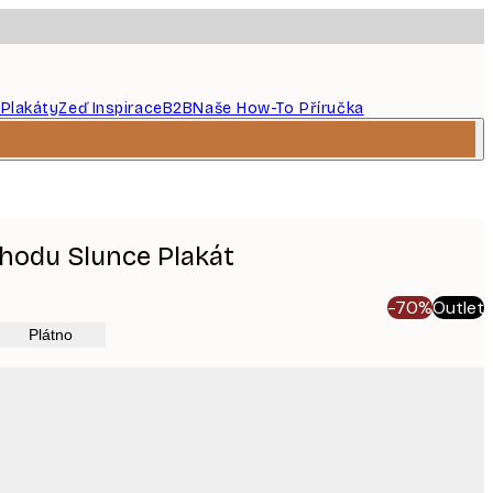
 Plakáty
Zeď Inspirace
B2B
Naše How-To Příručka
chodu Slunce Plakát
-70%
Outlet
Plátno