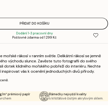
143,
4
248,
8
PŘIDAT DO KOŠÍKU
Dodání 1-3 pracovní dny
Poštovné zdarma od 1 299 Kč
 mořské rákosí v ranním světle. Delikátní rákosí se jemně
ého východu slunce. Zavěste tuto fotografii do svého
li dotek klidného mořského pobřeží do interiéru. Nechte
 inspirovat vás k ocenění jednoduchých divů přírody.
 ceně.
g/m² prémiový papír
Rámečky nejvyšší kvality
ovrchem
s křišťálově čistým akrylovým sklem.