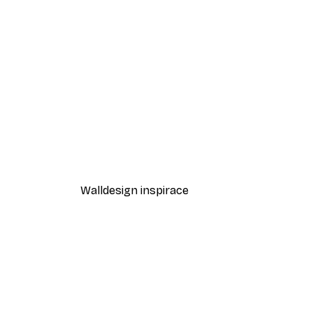
-30%*
Žlutá slunečnice Plakát
Od 114,10 Kč
163 Kč
Walldesign inspirace