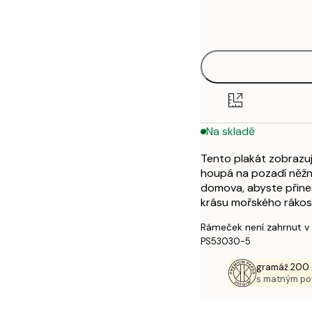
Frame
30x40 cm
options
50x70 cm
Na skladě
Tento plakát zobrazuje
houpá na pozadí něžn
domova, abyste přines
krásu mořského rákosí
Rámeček není zahrnut v
PS53030-5
gramáž 200 
s matným p