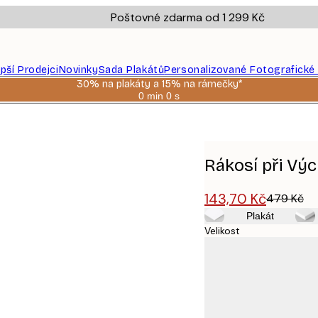
Poštovné zdarma od 1 299 Kč
epší Prodejci
Novinky
Sada Plakátů
Personalizované Fotografické
30% na plakáty a 15% na rámečky*
0 min
0 s
Platné
do:
2026-
08-
06
Rákosí při Vý
143,70 Kč
479 Kč
Plakát
Velikost