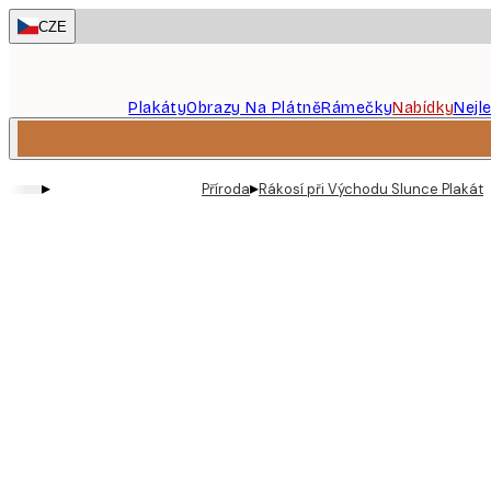
Skip
CZE
to
main
content.
Plakáty
Obrazy Na Plátně
Rámečky
Nabídky
Nejl
▸
▸
Příroda
Rákosí při Východu Slunce Plakát