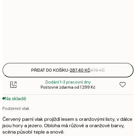
287,
30x40 cm
4
496,
50x70 cm
8
Frame
options
PŘIDAT DO KOŠÍKU
-
287,40 KČ
479 KČ
Dodání 1-3 pracovní dny
Poštovné zdarma od 1 299 Kč
Na skladě
Podzimní vlak
Červený parní vlak projíždí lesem s oranžovými listy, v dálce
jsou hory a jezero. Obloha má růžové a oranžové barvy,
scéna působí teple a snově.