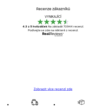
Recenze zákazníků
VYNIKAJÍCÍ
4.3 z 5 hvězdiček
Na základě 70944 recenzí.
Podívejte se zde na některé z recenzí.
Ověřený kupující
Recenze
zákazníků
Velmi kvalitní tisk
19 úno
Hana Š
Zobrazit více recenzí zde