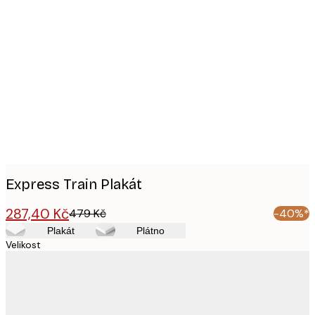
Product
images
Express Train Plakát
287,40 Kč
479 Kč
-40%*
Plakát
Plátno
Velikost