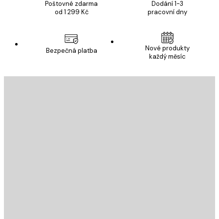
Poštovné zdarma
Dodání 1-3
od 1 299 Kč
pracovní dny
Nové produkty
Bezpečná platba
každý měsíc
E-mail
ODESLAT
Obchod
Poster Store
Zákaznický servis