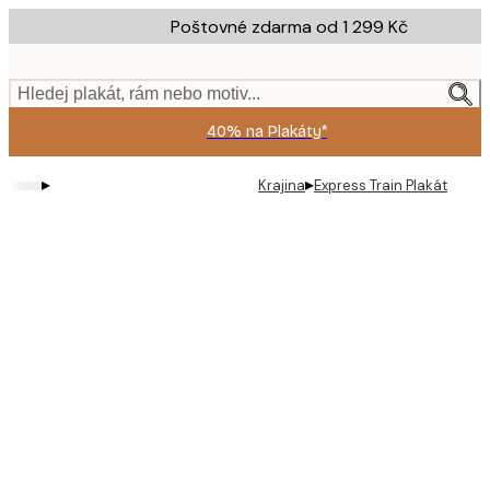
Skip
Poštovné zdarma od 1 299 Kč
to
main
content.
Hledej plakát, rám nebo motiv...
40% na Plakáty*
▸
▸
Krajina
Express Train Plakát