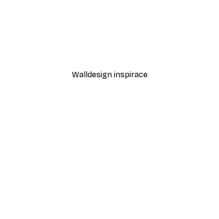
-30%*
st Plakát
Luční okamžik Plakát
Od 220,50 Kč
315 Kč
Walldesign inspirace