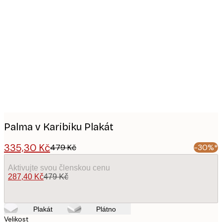
Product
images
Palma v Karibiku Plakát
335,30 Kč
479 Kč
-30%*
Aktivujte svou členskou cenu
287,40 Kč
479 Kč
Plakát
Plátno
Velikost