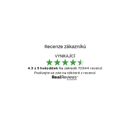
Recenze zákazníků
VYNIKAJÍCÍ
4.3 z 5 hvězdiček
Na základě 70944 recenzí.
Podívejte se zde na některé z recenzí.
Ověřený kupující
Recenze
zákazníků
Velmi kvalitní tisk
19 úno