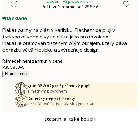
Dodání 1-3 pracovní dny
Poštovné zdarma od 1 299 Kč
Na skladě
Plakát palmy na pláži v Karibiku. Plachetnice plují v
tyrkysové vodě a vy se cítíte jako na dovolené.
Plakát je orámován tištěným bílým okrajem, který dává
obrázku větší hloubku a zvýrazňuje design.
Rámeček není zahrnut v ceně.
PS50883-5
Historie cen
gramáž 200 g/m² prémiový papír
s matným povrchem
Rámečky nejvyšší kvality
s křišťálově čistým akrylovým sklem.
Ostatní si také koupili