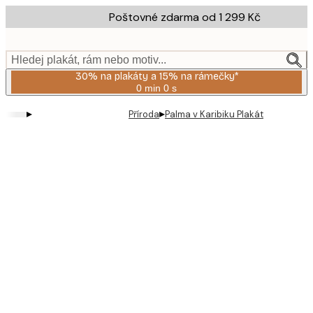
Skip
Poštovné zdarma od 1 299 Kč
to
main
content.
Hledej plakát, rám nebo motiv...
30% na plakáty a 15% na rámečky*
0 min
0 s
Platné
do:
▸
▸
Příroda
Palma v Karibiku Plakát
2026-
08-
06