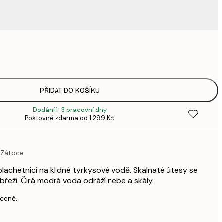
220,
3
335,
4
449,
PŘIDAT DO KOŠÍKU
6
Dodání 1-3 pracovní dny
449,
Poštovné zdarma od 1 299 Kč
6
578,
8
 Zátoce
739,
1 0
plachetnicí na klidné tyrkysové vodě. Skalnaté útesy se
1 677,
obřeží. Čirá modrá voda odráží nebe a skály.
2 3
 ceně.