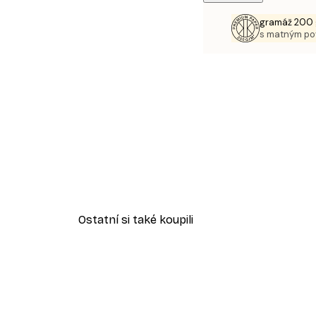
gramáž 200 
s matným p
Ostatní si také koupili