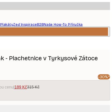
 Plakáty
Zeď Inspirace
B2B
Naše How-To Příručka
k - Plachetnice v Tyrkysové Zátoce
-30%*
kou cenu
|
189 Kč
315 Kč