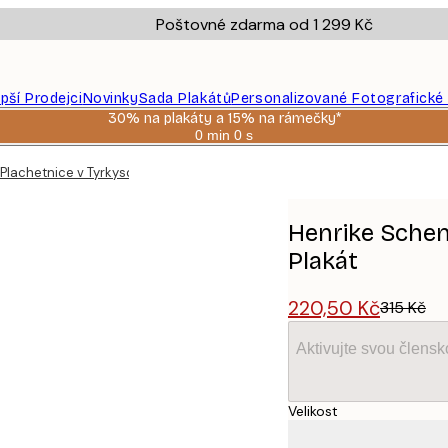
Poštovné zdarma od 1 299 Kč
epší Prodejci
Novinky
Sada Plakátů
Personalizované Fotografické
30% na plakáty a 15% na rámečky*
0 min
0 s
Platné
do:
Plachetnice v Tyrkysové Zátoce Plakát
2026-
08-
06
Henrike Schen
Plakát
220,50 Kč
315 Kč
Aktivujte svou člens
Velikost