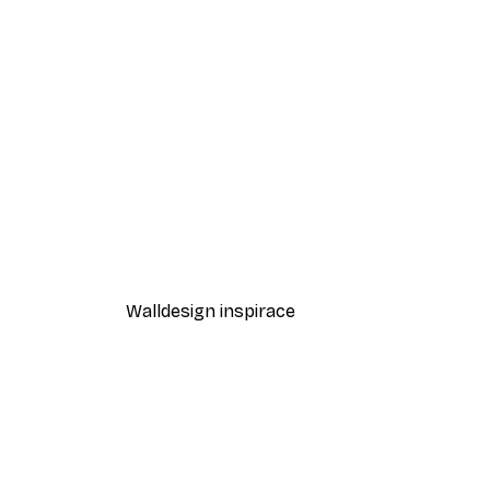
-30%*
Luční okamžik Plakát
Od 220,50 Kč
315 Kč
Walldesign inspirace