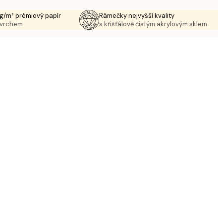
g/m² prémiový papír
Rámečky nejvyšší kvality
ovrchem
s křišťálově čistým akrylovým sklem.