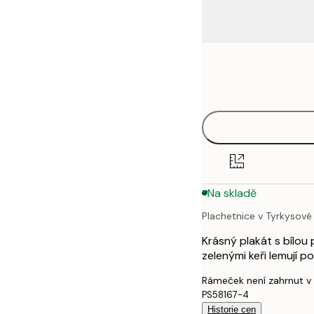
Frame
21x30 cm
options
30x40 cm
40x50 cm
50x50 cm
Na skladě
50x70 cm
Plachetnice v Tyrkysové
70x100 cm
Krásný plakát s bílou 
100x150 cm
zelenými keři lemují p
Rámeček není zahrnut v
PS58167-4
Historie cen