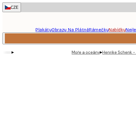
Skip
CZE
to
main
content.
Plakáty
Obrazy Na Plátně
Rámečky
Nabídky
Nejl
▸
▸
Moře a oceány
Henrike Schenk - 