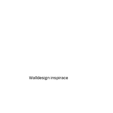
-70%
Outlet
Bunny Tail Grass Poster
Od 94,50 Kč
315 Kč
Walldesign inspirace