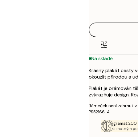
Frame
21x30 cm
options
50x70 cm
Na skladě
Krásný plakát cesty v
okouzlit přírodou a ud
Plakát je orámován ti
zvýrazňuje design. Ro
Rámeček není zahrnut v
PS52166-4
gramáž 200 
s matným p