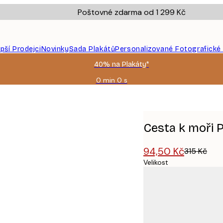
Poštovné zdarma od 1 299 Kč
epší Prodejci
Novinky
Sada Plakátů
Personalizované Fotografické
40% na Plakáty*
0 min
0 s
Platné
do:
2026-
08-
09
Cesta k moři P
94,50 Kč
315 Kč
Velikost