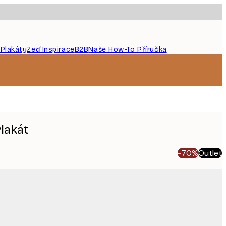
 Plakáty
Zeď Inspirace
B2B
Naše How-To Příručka
lakát
-70%
Outlet