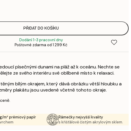
94,
3
248,
8
PŘIDAT DO KOŠÍKU
Dodání 1-3 pracovní dny
Poštovné zdarma od 1 299 Kč
edoucí písečnými dunami na pláž až k oceánu. Nechte se
ělejte ze svého interiéru své oblíbené místo k relaxaci.
štěným bílým okrajem, který dává obrázku větší hloubku a
změry plakátu jsou uvedené včetně tohoto okraje.
 ceně.
g/m² prémiový papír
Rámečky nejvyšší kvality
ovrchem
s křišťálově čistým akrylovým sklem.