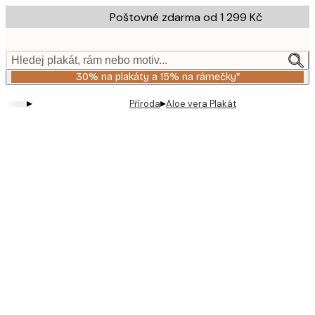
Skip
Poštovné zdarma od 1 299 Kč
to
main
content.
Hledej plakát, rám nebo motiv...
30% na plakáty a 15% na rámečky*
▸
▸
Příroda
Aloe vera Plakát