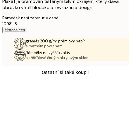
Plakát je orámován tištěným bílým okrajem, který dává
obrázku větší hloubku a zvýrazňuje design.
Rámeček není zahrnut v ceně.
10981-8
Historie cen
gramáž 200 g/m² prémiový papír
s matným povrchem
Rámečky nejvyšší kvality
s křišťálově čistým akrylovým sklem.
Ostatní si také koupili