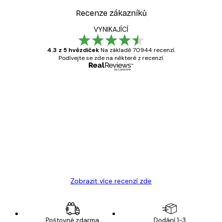
Recenze zákazníků
VYNIKAJÍCÍ
4.3 z 5 hvězdiček
Na základě 70944 recenzí.
Podívejte se zde na některé z recenzí.
Ověřený kupující
Recenze
zákazníků
Velmi kvalitní tisk
19 úno
Hana Š
Zobrazit více recenzí zde
Poštovné zdarma
Dodání 1-3