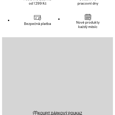
od 1 299 Kč
pracovní dny
Nové produkty
Bezpečná platba
každý měsíc
E-mail
ODESLAT
Obchod
Poster Store
Zákaznický servis
KOUPIT DÁRKOVÝ POUKAZ