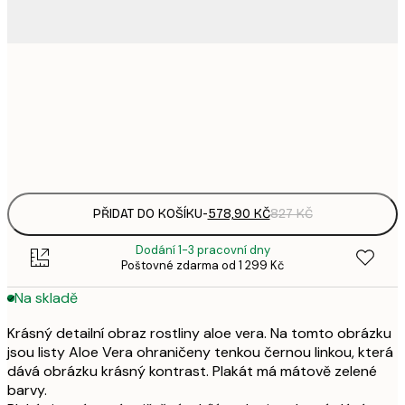
578,
50x70 cm
8
Frame
options
PŘIDAT DO KOŠÍKU
-
578,90 KČ
827 KČ
Dodání 1-3 pracovní dny
Poštovné zdarma od 1 299 Kč
Na skladě
Krásný detailní obraz rostliny aloe vera. Na tomto obrázku
jsou listy Aloe Vera ohraničeny tenkou černou linkou, která
dává obrázku krásný kontrast. Plakát má mátově zelené
barvy.