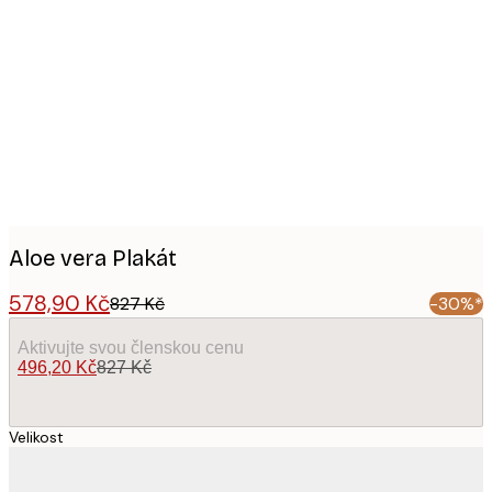
Product
images
Aloe vera Plakát
578,90 Kč
827 Kč
-30%*
Aktivujte svou členskou cenu
496,20 Kč
827 Kč
Velikost