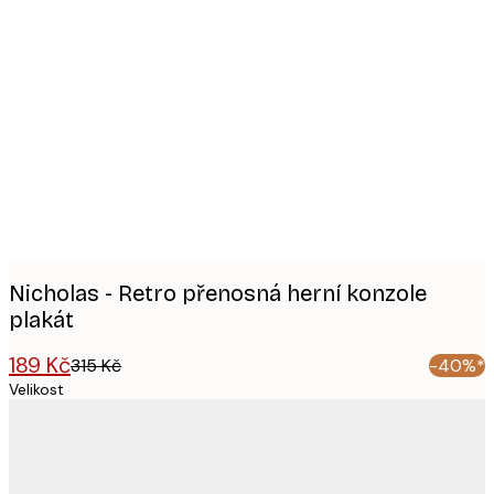
Product
images
Nicholas - Retro přenosná herní konzole
plakát
189 Kč
315 Kč
-40%*
Velikost