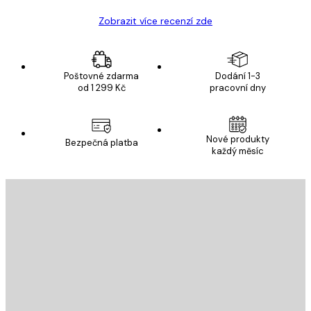
Zobrazit více recenzí zde
Poštovné zdarma
Dodání 1-3
od 1 299 Kč
pracovní dny
Nové produkty
Bezpečná platba
každý měsíc
E-mail
ODESLAT