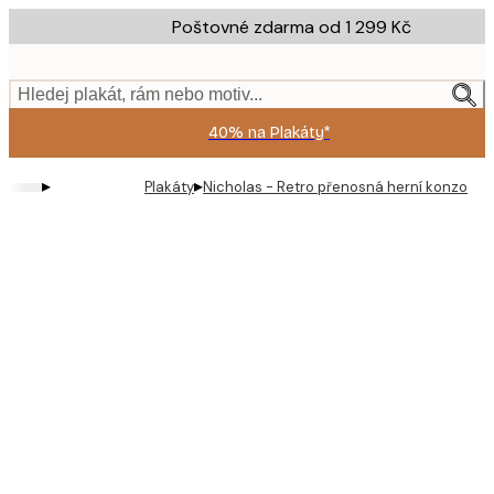
Skip
Poštovné zdarma od 1 299 Kč
to
main
content.
Hledej plakát, rám nebo motiv...
40% na Plakáty*
▸
▸
Plakáty
Nicholas - Retro přenosná herní konzole p