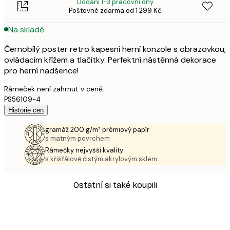
Dodání 1-3 pracovní dny
Poštovné zdarma od 1 299 Kč
Na skladě
Černobílý poster retro kapesní herní konzole s obrazovkou,
ovládacím křížem a tlačítky. Perfektní nástěnná dekorace
pro herní nadšence!
Rámeček není zahrnut v ceně.
PS56109-4
Historie cen
gramáž 200 g/m² prémiový papír
s matným povrchem
Rámečky nejvyšší kvality
s křišťálově čistým akrylovým sklem.
Ostatní si také koupili