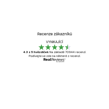
Recenze zákazníků
VYNIKAJÍCÍ
4.3 z 5 hvězdiček
Na základě 70944 recenzí.
Podívejte se zde na některé z recenzí.
Ověřený kupující
Recenze
zákazníků
Velmi kvalitní tisk
19 úno
Hana Š