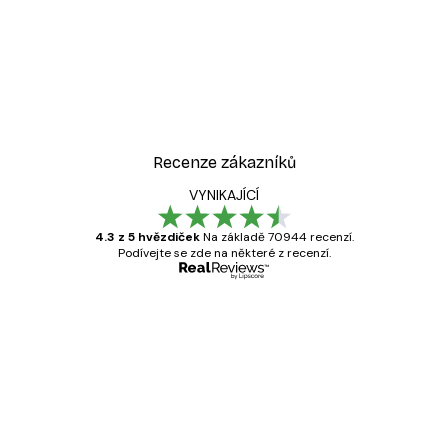
Recenze zákazníků
VYNIKAJÍCÍ
4.3 z 5 hvězdiček
Na základě 70944 recenzí.
Podívejte se zde na některé z recenzí.
Ověřený kupující
Recenze
zákazníků
Velmi kvalitní tisk
19 úno