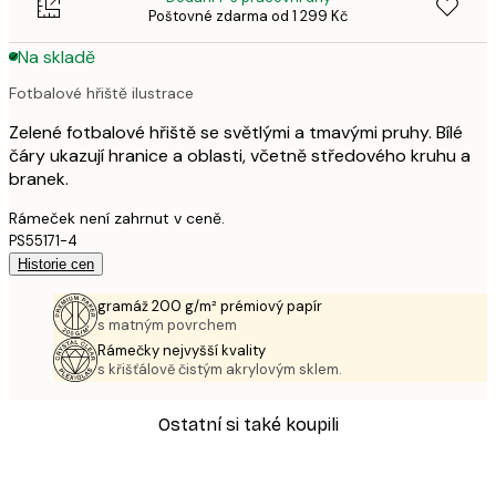
Poštovné zdarma od 1 299 Kč
Na skladě
Fotbalové hřiště ilustrace
Zelené fotbalové hřiště se světlými a tmavými pruhy. Bílé
čáry ukazují hranice a oblasti, včetně středového kruhu a
branek.
Rámeček není zahrnut v ceně.
PS55171-4
Historie cen
gramáž 200 g/m² prémiový papír
s matným povrchem
Rámečky nejvyšší kvality
s křišťálově čistým akrylovým sklem.
Ostatní si také koupili