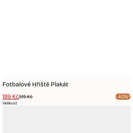
Product
images
Fotbalové Hřiště Plakát
189 Kč
315 Kč
-40%*
Velikost