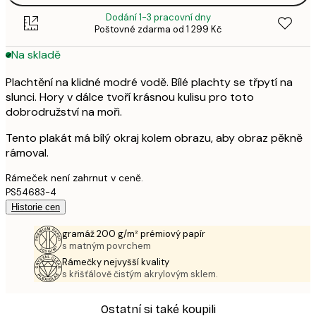
Dodání 1-3 pracovní dny
Poštovné zdarma od 1 299 Kč
Na skladě
Plachtění na klidné modré vodě. Bílé plachty se třpytí na
slunci. Hory v dálce tvoří krásnou kulisu pro toto
dobrodružství na moři.
Tento plakát má bílý okraj kolem obrazu, aby obraz pěkně
rámoval.
Rámeček není zahrnut v ceně.
PS54683-4
Historie cen
gramáž 200 g/m² prémiový papír
s matným povrchem
Rámečky nejvyšší kvality
s křišťálově čistým akrylovým sklem.
Ostatní si také koupili