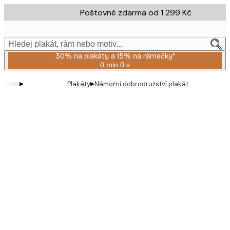
Skip
Poštovné zdarma od 1 299 Kč
to
main
content.
Hledej plakát, rám nebo motiv...
30% na plakáty a 15% na rámečky*
0 min
0 s
Platné
do:
▸
▸
Plakáty
Námořní dobrodružství plakát
2026-
08-
06