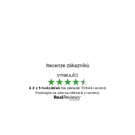
Recenze zákazníků
VYNIKAJÍCÍ
4.3 z 5 hvězdiček
Na základě 70944 recenzí.
Podívejte se zde na některé z recenzí.
Ověřený kupující
Recenze
zákazníků
Velmi kvalitní tisk